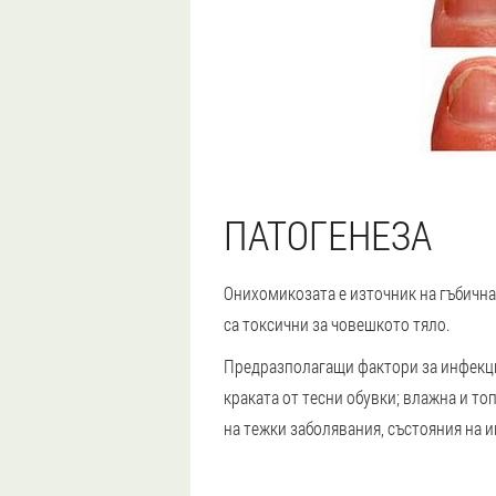
ПАТОГЕНЕЗА
Онихомикозата е източник на гъбична
са токсични за човешкото тяло.
Предразполагащи фактори за инфекция
краката от тесни обувки; влажна и то
на тежки заболявания, състояния на 