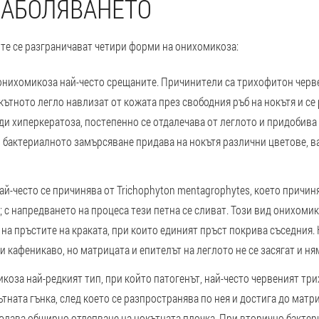
ЗАБОЛЯВАНЕТО
те се разграничават четири форми на онихомикоза:
 онихомикоза
най-често срещаните. Причинители са трихофитон черве
кътното легло навлизат от кожата през свободния ръб на нокътя и се
ади хиперкератоза, постепенно се отдалечава от леглото и придобива
и бактериалното замърсяване придава на нокътя различни цветове, 
ай-често се причинява от Trichophyton mentagrophytes, което причин
 с напредването на процеса тези петна се сливат. Този вид онихоми
на пръстите на краката, при които единият пръст покрива съседния.
ли кафеникаво, но матрицата и епителът на леглото не се засягат и н
икоза
най-редкият тип, при който патогенът, най-често червеният тр
тната гънка, след което се разпространява по нея и достига до матр
блюдава обширно отлепване на нокътната плочка. При вторично бакте