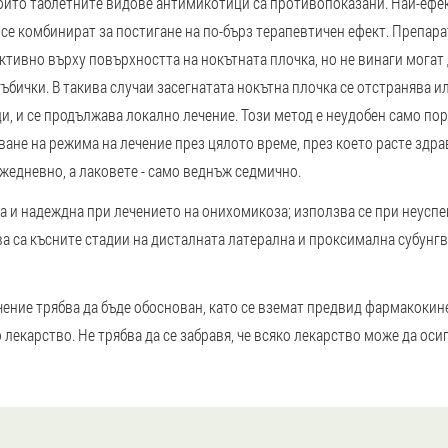
 които таблетните видове антимикотици са противопоказани. Най-еф
 се комбинират за постигане на по-бърз терапевтичен ефект. Препа
ктивно върху повърхността на нокътната плочка, но не винаги могат
ъбички. В такива случаи засегнатата нокътна плочка се отстранява и
и, и се продължава локално лечение. Този метод е неудобен само по
ане на режима на лечение през цялото време, през което расте здрав
жедневно, а лаковете - само веднъж седмично.
а и надеждна при лечението на онихомикоза; използва се при неуспе
а са късните стадии на дисталната латерална и проксимална субунгв
чение трябва да бъде обоснован, като се вземат предвид фармакокине
лекарство. Не трябва да се забравя, че всяко лекарство може да оси