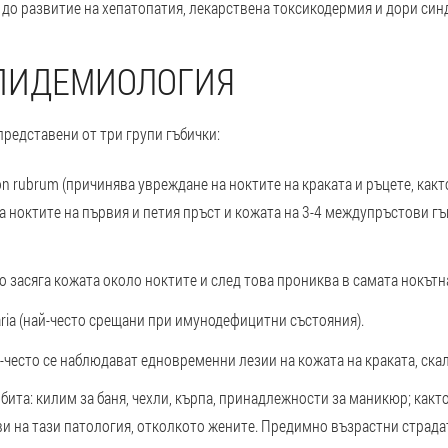
т до развитие на хепатопатия, лекарствена токсикодермия и дори син
ЕПИДЕМИОЛОГИЯ
редставени от три групи гъбички:
n rubrum (причинява увреждане на ноктите на краката и ръцете, както
а ноктите на първия и петия пръст и кожата на 3-4 междупръстови г
во засяга кожата около ноктите и след това прониква в самата нокътн
naria (най-често срещани при имунодефицитни състояния).
често се наблюдават едновременни лезии на кожата на краката, скал
бита: килим за баня, чехли, кърпа, принадлежности за маникюр; както
ви на тази патология, отколкото жените. Предимно възрастни страда