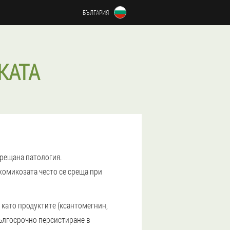
БЪЛГАРИЯ
КАТА
срещана патология.
ихомикозата често се среща при
 като продуктите (ксантомегнин,
дългосрочно персистиране в