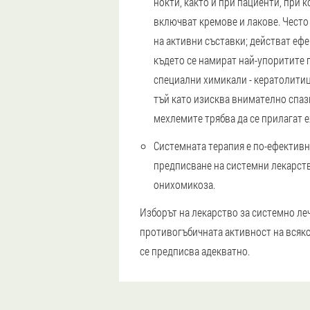
нокти, както и при пациенти, при
включват кремове и лакове. Често
на активни съставки; действат ефе
където се намират най-упоритите г
специални химикали - кератолитиц
тъй като изисква внимателно спазв
мехлемите трябва да се прилагат е
Системната терапия е по-ефективн
предписване на системни лекарств
онихомикоза.
Изборът на лекарство за системно ле
противогъбичната активност на всяко 
се предписва адекватно.