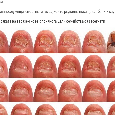
ки.
оеннослужещи, спортисти, хора, които редовно посещават бани и сау
раката на заразен човек; понякога цели семейства са засегнати.