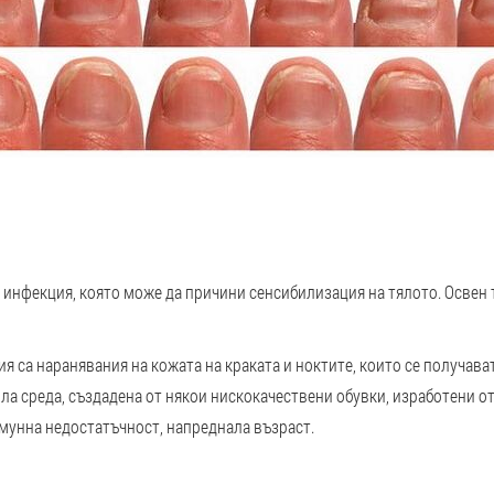
 инфекция, която може да причини сенсибилизация на тялото. Освен 
 са наранявания на кожата на краката и ноктите, които се получава
пла среда, създадена от някои нискокачествени обувки, изработени 
имунна недостатъчност, напреднала възраст.