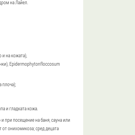
дром на Лайел.
 и на кожата),
ънки), Epidermophytonfloccosum
а плоча);
па и гладката кожа.
 и при посещение на баня, сауна или
т от онихомикоза; сред децата