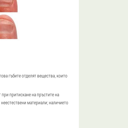
това гъбите отделят вещества, които
т при притискане на пръстите на
от неестествени материали; наличието