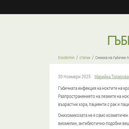
ГЪБ
Exodermin
статии
Снимка на гъбички п
30 Ноември 2025
Марийка Тодарова
Гъбичната инфекция на ноктите на кр
Разпространението на лезиите на нокт
възрастни хора, пациенти с рак и пац
Онихомикозата не е само козметичен 
виомелин, антибиотично-подобни веще