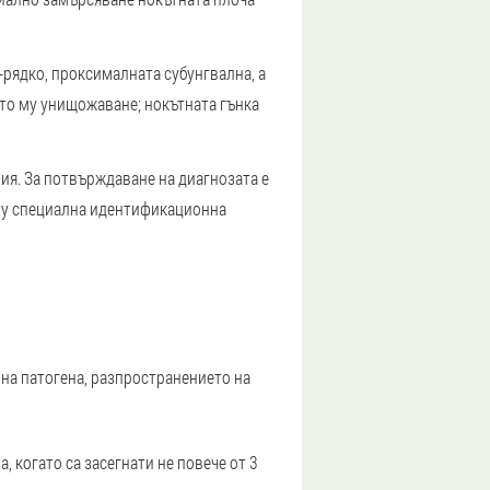
-рядко, проксималната субунгвална, а
ото му унищожаване; нокътната гънка
ния. За потвърждаване на диагнозата е
рху специална идентификационна
 на патогена, разпространението на
 когато са засегнати не повече от 3