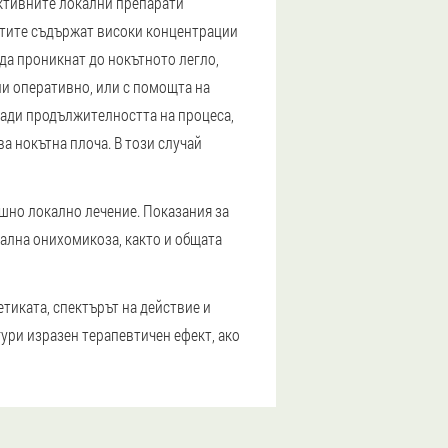
ективните локални препарати
ратите съдържат високи концентрации
 да проникнат до нокътното легло,
ли оперативно, или с помощта на
ради продължителността на процеса,
а нокътна плоча. В този случай
шно локално лечение. Показания за
ална онихомикоза, както и общата
тиката, спектърът на действие и
гури изразен терапевтичен ефект, ако