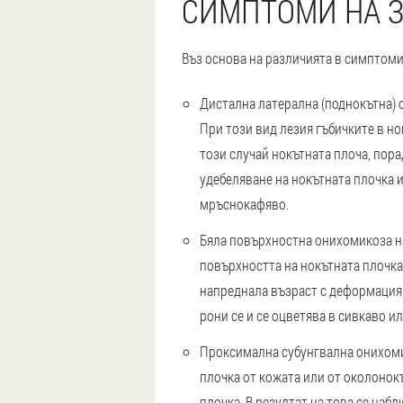
СИМПТОМИ НА 
Въз основа на различията в симптоми
Дистална латерална (поднокътна)
При този вид лезия гъбичките в но
този случай нокътната плоча, пор
удебеляване на нокътната плочка 
мръснокафяво.
Бяла повърхностна онихомикоза
н
повърхността на нокътната плочка;
напреднала възраст с деформация 
рони се и се оцветява в сивкаво и
Проксимална субунгвална онихом
плочка от кожата или от околонокъ
плочка. В резултат на това се на