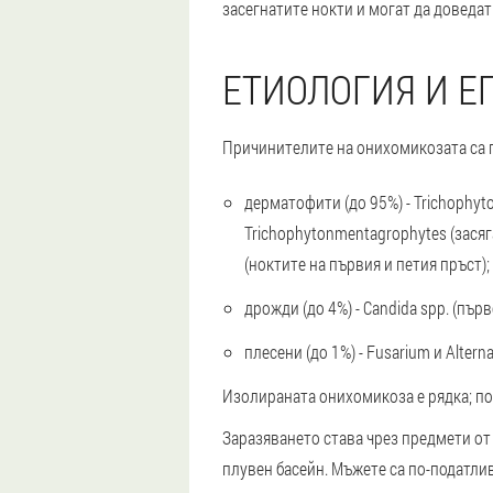
засегнатите нокти и могат да доведа
ЕТИОЛОГИЯ И 
Причинителите на онихомикозата са п
дерматофити (до 95%) - Trichophyto
Trichophytonmentagrophytes (засяг
(ноктите на първия и петия пръст);
дрожди (до 4%) - Candida spp. (пър
плесени (до 1%) - Fusarium и Alter
Изолираната онихомикоза е рядка; по-
Заразяването става чрез предмети от 
плувен басейн. Мъжете са по-податли