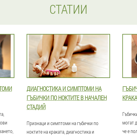
СТАТИИ
ПТОМИ
ДИАГНОСТИКА И СИМПТОМИ НА
ГЪБИ
ГЪБИЧКИ ПО НОКТИТЕ В НАЧАЛЕН
КРАКА
СТАДИЙ
та,
Гъбичк
кови
могат д
Признаци и симптоми на гъбички по
ването,
че е по
ноктите на краката, диагностика и