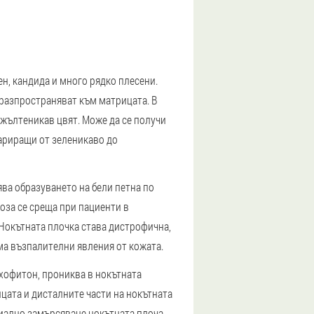
н, кандида и много рядко плесени.
 разпространяват към матрицата. В
 жълтеникав цвят. Може да се получи
вариращи от зеленикаво до
ява образуването на бели петна по
коза се среща при пациенти в
 Нокътната плочка става дистрофична,
яма възпалителни явления от кожата.
ихофитон, прониква в нокътната
ицата и дисталните части на нокътната
риално замърсяване нокътната плоча