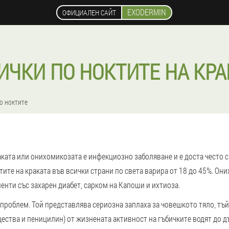
EXODERMIN
ОФИЦИАЛЕН САЙТ
ИЧКИ ПО НОКТИТЕ НА КРА
о ноктите
аката или онихомикозата е инфекциозно заболяване и е доста често 
ите на краката във всички страни по света варира от 18 до 45%. Он
иенти със захарен диабет, сарком на Капоши и ихтиоза.
проблем. Той представлява сериозна заплаха за човешкото тяло, тъй
ства и пеницилин) от жизнената активност на гъбичките водят до 