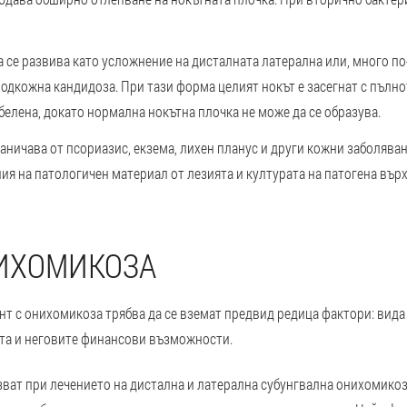
а
се развива като усложнение на дисталната латерална или, много по
подкожна кандидоза. При тази форма целият нокът е засегнат с пълн
белена, докато нормална нокътна плочка не може да се образува.
аничава от псориазис, екзема, лихен планус и други кожни заболява
ия на патологичен материал от лезията и културата на патогена въ
НИХОМИКОЗА
нт с онихомикоза трябва да се вземат предвид редица фактори: вида
нта и неговите финансови възможности.
ват при лечението на дистална и латерална субунгвална онихомикоза,