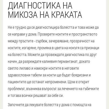
ДИАГНОСТИКА НА
МИКОЗА НА КРАКАТА
Не е трудно да се диагностицира болестта и това може да
се направи у дома. Проверете ноктите и пространството
между пръстите - сърбеж, зачервяване, прозрачност на
ноктите, изгаряне, промяна в цвета на нокътя са признаци
на болестта. Можете да провеждате диагностика по друг
начин, да разреждате калиевия перманганат, докато
светло лилаво и намокри ноктите в неговите
здравословни табели за нокти ще бъдат боядисани и
пациентите ще останат непроменени. Щом е открит
проблемът, възниква въпросът за лечението на гъбичките
и тогава всички решават за себе си.
Започнете да лекувате болестта у дома с помощта на