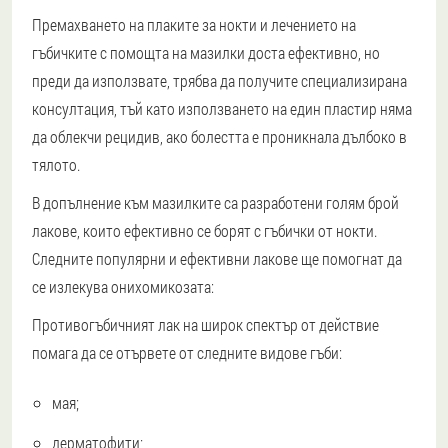
Премахването на плаките за нокти и лечението на
гъбичките с помощта на мазилки доста ефективно, но
преди да използвате, трябва да получите специализирана
консултация, тъй като използването на един пластир няма
да облекчи рецидив, ако болестта е проникнала дълбоко в
тялото.
В допълнение към мазилките са разработени голям брой
лакове, които ефективно се борят с гъбички от нокти.
Следните популярни и ефективни лакове ще помогнат да
се излекува онихомикозата:
Противогъбичният лак на широк спектър от действие
помага да се отървете от следните видове гъби:
мая;
дерматофити;