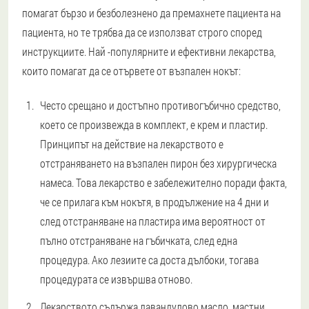
помагат бързо и безболезнено да премахнете пациента на
пациента, но те трябва да се използват строго според
инструкциите. Най -популярните и ефективни лекарства,
които помагат да се отървете от възпален нокът:
Често срещано и достъпно противогъбично средство,
което се произвежда в комплект, е крем и пластир.
Принципът на действие на лекарството е
отстраняването на възпален пирон без хирургическа
намеса. Това лекарство е забележително поради факта,
че се прилага към нокътя, в продължение на 4 дни и
след отстраняване на пластира има вероятност от
пълно отстраняване на гъбичката, след една
процедура. Ако лезиите са доста дълбоки, тогава
процедурата се извършва отново.
Лекарството съдържа лавандулово масло, мастни