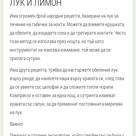
ЛУК И ЛИМОН
Има огромен брой народни рецепти, базирани на лук за
лечение на гъбички за нокти. Можете да вземете крушката,
да обелите, да изцедите сока и да третирате ноктите. Често
този метод се използва през нощта, но тъй като
инструментът не изисква измиване, той може да се
прилага сутрин.
Има друга рецепта, трябва да настържете обеления лук
върху ренде, да нанесете каша върху краката си, след това
да се увиете със целофан и да сложите топли чорапи.
Компресът е оставен за една нощ, а сутринта измиват
краката със сапун, за да премахнат постоянната миризма
на лук.
Важно!
Лимонът е отличен антисептик, който перфектно се бори с