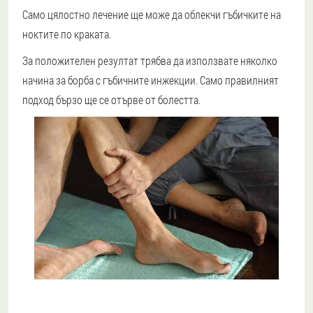
Само цялостно лечение ще може да облекчи гъбичките на
ноктите по краката.
За положителен резултат трябва да използвате няколко
начина за борба с гъбичните инжекции.
Само правилният
подход бързо ще се отърве от болестта.