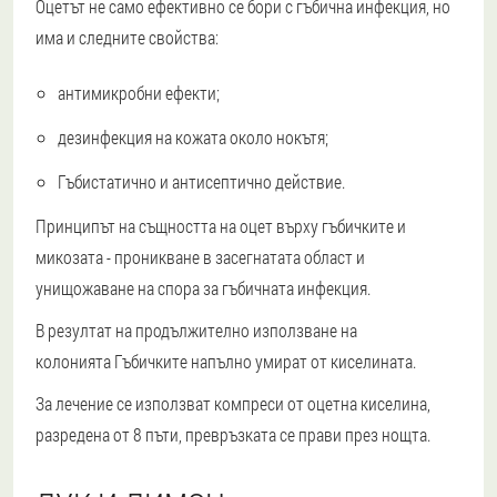
Оцетът не само ефективно се бори с гъбична инфекция, но
има и следните свойства:
антимикробни ефекти;
дезинфекция на кожата около нокътя;
Гъбистатично и антисептично действие.
Принципът на същността на оцет върху гъбичките и
микозата - проникване в засегнатата област и
унищожаване на спора за гъбичната инфекция.
В резултат на продължително използване на
колонията
Гъбичките напълно умират от киселината
.
За лечение се използват компреси от оцетна киселина,
разредена от 8 пъти, превръзката се прави през нощта.