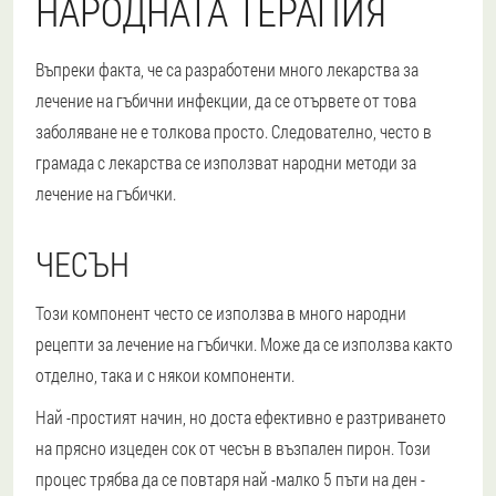
НАРОДНАТА ТЕРАПИЯ
Въпреки факта, че са разработени много лекарства за
лечение на гъбични инфекции, да се отървете от това
заболяване не е толкова просто. Следователно, често в
грамада с лекарства се използват народни методи за
лечение на гъбички.
ЧЕСЪН
Този компонент често се използва в много народни
рецепти за лечение на гъбички. Може да се използва както
отделно, така и с някои компоненти.
Най -простият начин
, но доста ефективно е разтриването
на прясно изцеден сок от чесън в възпален пирон. Този
процес трябва да се повтаря най -малко 5 пъти на ден -