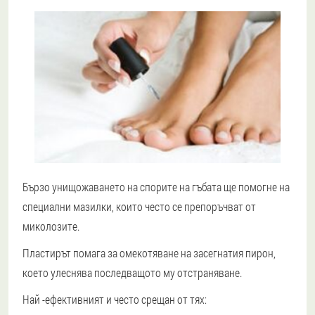
Бързо унищожаването на спорите на гъбата ще помогне на
специални мазилки, които често се препоръчват от
миколозите.
Пластирът помага за омекотяване на засегнатия пирон,
което улеснява последващото му отстраняване.
Най -ефективният и често срещан от тях: