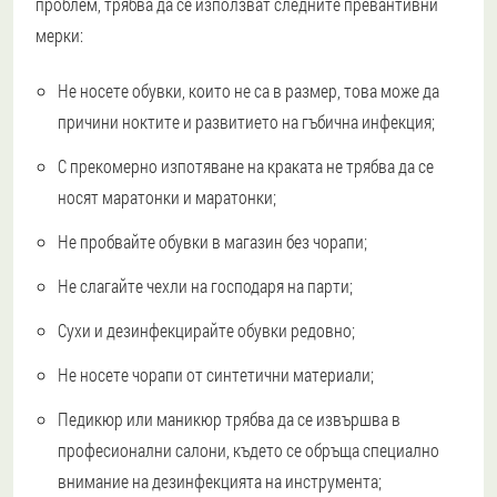
проблем, трябва да се използват следните превантивни
мерки:
Не носете обувки, които не са в размер, това може да
причини ноктите и развитието на гъбична инфекция;
С прекомерно изпотяване на краката не трябва да се
носят маратонки и маратонки;
Не пробвайте обувки в магазин без чорапи;
Не слагайте чехли на господаря на парти;
Сухи и дезинфекцирайте обувки редовно;
Не носете чорапи от синтетични материали;
Педикюр или маникюр трябва да се извършва в
професионални салони, където се обръща специално
внимание на дезинфекцията на инструмента;