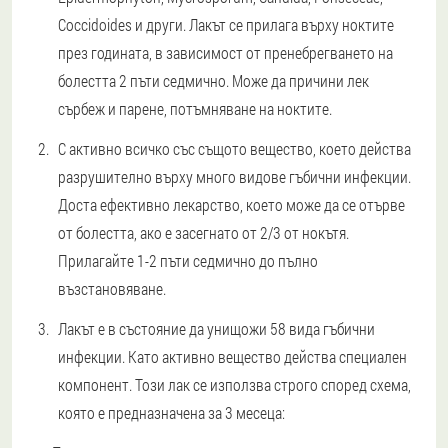
Coccidoides и други. Лакът се прилага върху ноктите
през годината, в зависимост от пренебрегването на
болестта 2 пъти седмично. Може да причини лек
сърбеж и парене, потъмняване на ноктите.
С активно всичко със същото вещество, което действа
разрушително върху много видове гъбични инфекции.
Доста ефективно лекарство, което може да се отърве
от болестта, ако е засегнато от 2/3 от нокътя.
Прилагайте 1-2 пъти седмично до пълно
възстановяване.
Лакът е в състояние да унищожи 58 вида гъбични
инфекции. Като активно вещество действа специален
компонент. Този лак се използва строго според схема,
която е предназначена за 3 месеца: