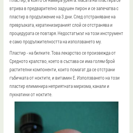
втрива в предварително задушен пирон и се запечатва с
пластир в продължение на 3 дни. След отстраняване на
превръзката, кератинизираният слой се отстранява и
процедурата се повтаря. Недостатъкът на този инструмент
е само продължителността на използването му.
Пластир
- на билките. Това лекарство се произвежда от
Средното кралство, което в състава си има голям брой
растителни компоненти, които помагат да се отстрани
гъбичката от ноктите, и витамин Е. Използването на този
пластир елиминира неприятната миризма, канали и
пукнатини от ноктите.