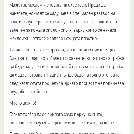
Мазилка, мехлем и специални скрепери. Преди да
нанесете, нокътят се задушава в специален разтвор на
сода и сапун. Краката се изсушават с кърпа. Пластирът е
залепен за кожата около нокътя, върху който се нанася
мехлемът и отгоре е залепен същата пластир.
Такава превръзка се провежда в продължение на 3 дни.
След като пластирът бъде отстранен, нокътя отново трябва
да бъде задушен и горният слой на нокътя с скрепер трябва
да бъде отстранен. Пациентът ще бъде напълно отстранен
след четвъртата процедура, докато процесът не причинява
неудобства и болка.
Много важно!
Глахът трябва да се прилага само върху ноктите,
поглъщането му може да причини алергии и дразнене.
Пластир, в който се намира уреята. Масата на пластира се