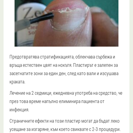
Предотвратява стратификацията, облекчава сърбежа и
връща естествен цвят на нокътя. Пластирът е залепен за
засегнатите зони за един ден, след като вали и изсушава
краката.
Лечение на 2 седмици
, ежедневна употреба на средство, че
през това време напълно елиминира пациента от
инфекция.
Страничните ефекти на този пластир могат да бъдат леко
усещане за изгаряне, към което свиквате с 2-3 процедури.