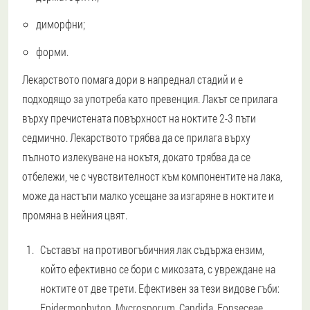
диморфни;
форми.
Лекарството помага дори в напреднал стадий и е
подходящо за употреба като превенция. Лакът се прилага
върху пречистената повърхност на ноктите 2-3 пъти
седмично. Лекарството трябва да се прилага върху
пълното излекуване на нокътя, докато трябва да се
отбележи, че с чувствителност към компонентите на лака,
може да настъпи малко усещане за изгаряне в ноктите и
промяна в нейния цвят.
Съставът на противогъбичния лак съдържа ензим,
който ефективно се бори с микозата, с увреждане на
ноктите от две трети. Ефективен за тези видове гъби:
Epidermophyton, Mycrosporum, Candida, Fonseceae,