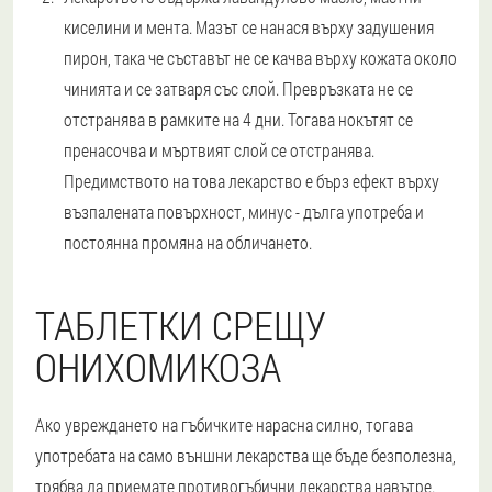
киселини и мента. Мазът се нанася върху задушения
пирон, така че съставът не се качва върху кожата около
чинията и се затваря със слой. Превръзката не се
отстранява в рамките на 4 дни. Тогава нокътят се
пренасочва и мъртвият слой се отстранява.
Предимството на това лекарство е бърз ефект върху
възпалената повърхност, минус - дълга употреба и
постоянна промяна на обличането.
ТАБЛЕТКИ СРЕЩУ
ОНИХОМИКОЗА
Ако увреждането на гъбичките нарасна силно, тогава
употребата на само външни лекарства ще бъде безполезна,
трябва да приемате противогъбични лекарства навътре.