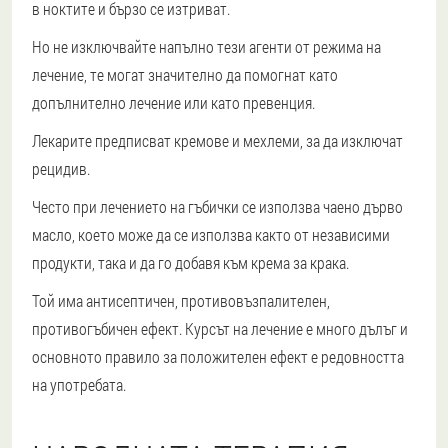
в ноктите и бързо се изтриват.
Но не изключвайте напълно тези агенти от режима на
лечение, те могат значително да помогнат като
допълнително лечение или като превенция.
Лекарите предписват кремове и мехлеми, за да изключат
рецидив.
Често при лечението на гъбички се използва чаено дърво
масло, което може да се използва както от независими
продукти, така и да го добавя към крема за крака.
Той има антисептичен, противовъзпалителен,
противогъбичен ефект. Курсът на лечение е много дълъг и
основното правило за положителен ефект е редовността
на употребата.