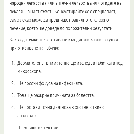
народни лекарства или аптечни лекарства или отидете на
лекаря.
Нашият съвет - Консултирайте се с специалист
,
само лекар може да предпише правилното, сложно
лечение, което ще доведе до положителни резултати.
Какво да очаквате от отиване в медицинска институция
при откриване на гъбичка:
Дерматологът внимателно ще изследва гъбичката под
микроскопа.
Ще посочи фокуса на инфекцията.
Това ще разкрие причината за болестта.
Ще постави точна диагноза в съответствие с
анализите.
Предпишете лечение.