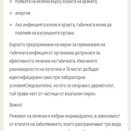
появата на екзема върху кожата на краката;
алергия;
Ако инфекцията влезе в кръвта, гъбичката може да
повлияе на вътрешните органи.
Бързото предприемане на мерки за премахване на
гъбичната инфекция от организма допринася за
ефективното лечение на гъбичката. Има много
разновидности на патогени и
Те могат да бъдат
идентифицирани само при лабораторни
условия
Следователно, когато се свързва с дерматолог,
той прави част от частици от възпален пирон.
Важно!
Режимът на лечение е избран индивидуално, в зависимост
от етапите на заболяването, които разграничават три вида