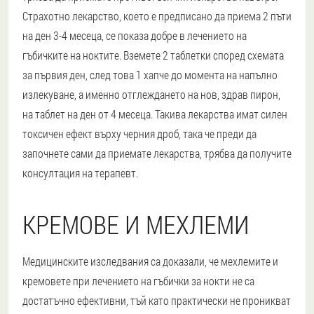
Страхотно лекарство, което е предписано да приема 2 пъти
на ден 3-4 месеца, се показа добре в лечението на
гъбичките на ноктите. Вземете 2 таблетки според схемата
за първия ден, след това 1 хапче до момента на напълно
излекуване, а именно отглеждането на нов, здрав пирон,
на таблет на ден от 4 месеца. Такива лекарства имат силен
токсичен ефект върху черния дроб, така че преди да
започнете сами да приемате лекарства, трябва да получите
консултация на терапевт.
КРЕМОВЕ И МЕХЛЕМИ
Медицинските изследвания са доказали, че мехлемите и
кремовете при лечението на гъбички за нокти не са
достатъчно ефективни, тъй като практически не проникват