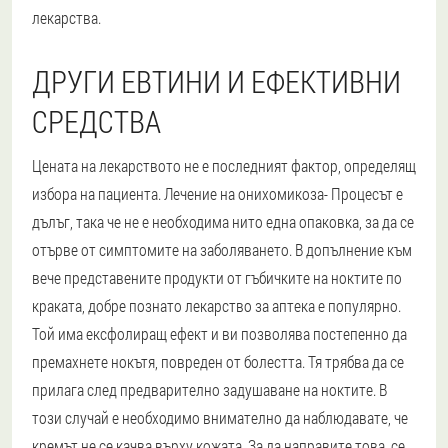
лекарства.
ДРУГИ ЕВТИНИ И ЕФЕКТИВНИ
СРЕДСТВА
Цената на лекарството не е последният фактор, определящ
избора на пациента. Лечение на онихомикоза- Процесът е
дълъг, така че не е необходима нито една опаковка, за да се
отърве от симптомите на заболяването. В допълнение към
вече представените продукти от гъбичките на ноктите по
краката, добре познато лекарство за аптека е популярно.
Той има ексфолиращ ефект и ви позволява постепенно да
премахнете нокътя, повреден от болестта. Тя трябва да се
прилага след предварително задушаване на ноктите. В
този случай е необходимо внимателно да наблюдавате, че
кремът не се качва върху кожата. За да направите това, се