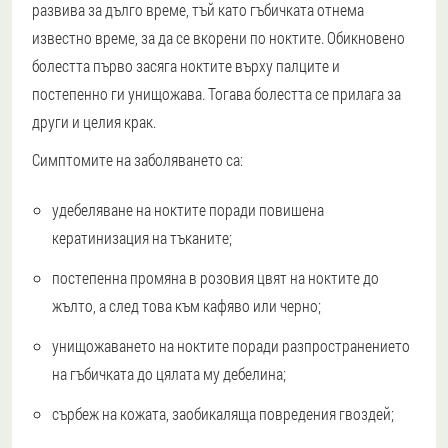
развива за дълго време, тъй като гъбичката отнема
известно време, за да се вкорени по ноктите. Обикновено
болестта първо засяга ноктите върху палците и
постепенно ги унищожава. Тогава болестта се прилага за
други и целия крак.
Симптомите на заболяването са:
удебеляване на ноктите поради повишена
кератинизация на тъканите;
постепенна промяна в розовия цвят на ноктите до
жълто, а след това към кафяво или черно;
унищожаването на ноктите поради разпространението
на гъбичката до цялата му дебелина;
сърбеж на кожата, заобикаляща повредения гвоздей;