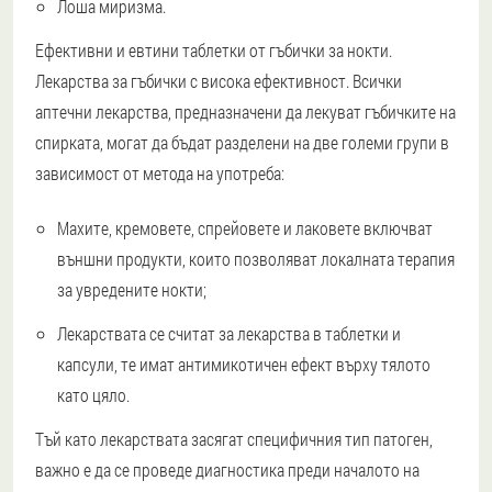
Лоша миризма.
Ефективни и евтини таблетки от гъбички за нокти.
Лекарства за гъбички с висока ефективност. Всички
аптечни лекарства, предназначени да лекуват гъбичките на
спирката, могат да бъдат разделени на две големи групи в
зависимост от метода на употреба:
Махите, кремовете, спрейовете и лаковете включват
външни продукти, които позволяват локалната терапия
за увредените нокти;
Лекарствата се считат за лекарства в таблетки и
капсули, те имат антимикотичен ефект върху тялото
като цяло.
Тъй като лекарствата засягат специфичния тип патоген,
важно е да се проведе диагностика преди началото на