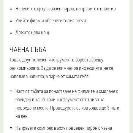
Нанесете върху заразен пирон, поправете с пластир.
Увийте филм и облечете топъл пръст.
Дръжте цяла нощ.
ЧАЕНА ГЪБА
Това е друг полезен инструмент в борбата срещу
онихомикозата. За да се елиминира инфекцията, не се
използва напитка, а парче от самата гъба:
Част от гъбата за почистване на филмите и смилане с
блендер в каша. Този инструмент се втрива на
повредени места. Процедурата се извършва до 3 пъти
на ден.
Направете компрес върху повреден пирон с чаена