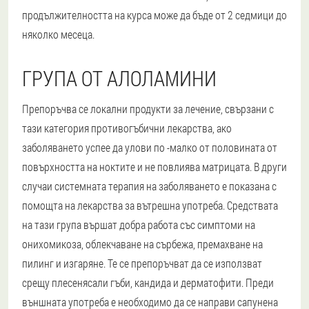
продължителността на курса може да бъде от 2 седмици до
няколко месеца.
ГРУПА ОТ АЛОЛАМИНИ
Препоръчва се локални продукти за лечение, свързани с
тази категория противогъбични лекарства, ако
заболяването успее да улови по -малко от половината от
повърхността на ноктите и не повлиява матрицата. В други
случаи системната терапия на заболяването е показана с
помощта на лекарства за вътрешна употреба. Средствата
на тази група вършат добра работа със симптоми на
онихомикоза, облекчаване на сърбежа, премахване на
пилинг и изгаряне. Те се препоръчват да се използват
срещу плесенясали гъби, кандида и дерматофити. Преди
външната употреба е необходимо да се направи сапунена