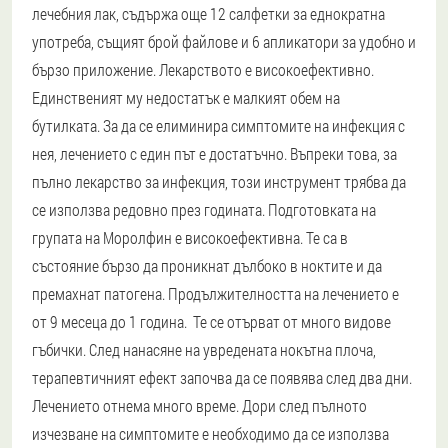
лечебния лак, съдържа още 12 салфетки за еднократна
употреба, същият брой файлове и 6 апликатори за удобно и
бързо приложение. Лекарството е високоефективно.
Единственият му недостатък е малкият обем на
бутилката. За да се елиминира симптомите на инфекция с
нея, лечението с един път е достатъчно. Въпреки това, за
пълно лекарство за инфекция, този инструмент трябва да
се използва редовно през годината. Подготовката на
групата на Моролфин е високоефективна. Те са в
състояние бързо да проникнат дълбоко в ноктите и да
премахнат патогена. Продължителността на лечението е
от 9 месеца до 1 година. Те се отърват от много видове
гъбички. След нанасяне на увредената нокътна плоча,
терапевтичният ефект започва да се появява след два дни.
Лечението отнема много време. Дори след пълното
изчезване на симптомите е необходимо да се използва