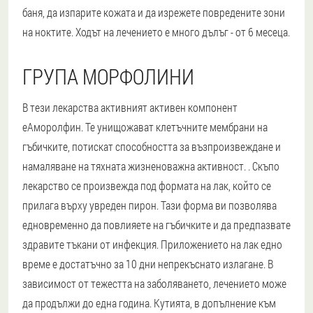
баня, да изпарите кожата и да изрежете повредените зони
на ноктите. Ходът на лечението е много дълъг - от 6 месеца.
ГРУПА МОРФОЛИНИ
В тези лекарства активният активен компонент
еАморолфин. Те унищожават клетъчните мембрани на
гъбичките, потискат способността за възпроизвеждане и
намаляване на тяхната жизненоважна активност. . Скъпо
лекарство се произвежда под формата на лак, който се
прилага върху увреден пирон. Тази форма ви позволява
едновременно да повлияете на гъбичките и да предпазвате
здравите тъкани от инфекция. Приложението на лак едно
време е достатъчно за 10 дни непрекъснато излагане. В
зависимост от тежестта на заболяването, лечението може
да продължи до една година. Кутията, в допълнение към