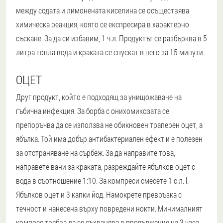
между содата и лимонената киселина се осъществява
химическа реакция, която се експресира в характерно
съскане. За да си избавим, 1 ч.л. Продуктът се разбърква в 5
литра топла вода и краката се спускат в него за 15 минути.
ОЦЕТ
Друг продукт, който е подходящ за унищожаване на
гъбична инфекция. За борба с онихомикозата се
препоръчва да се използва не обикновен траперен оцет, а
ябълка. Той има добър антибактериален ефект и е полезен
за отстраняване на сърбеж. За да направите това,
направете вани за краката, разреждайте ябълков оцет с
вода в съотношение 1:10. За компреси смесете 1 с.л. l.
Ябълков оцет и 3 капки йод. Намокрете превръзка с
течност и нанесена върху повредени нокти. Минималният
компрес трябва да се съхранява в продължение на 3 часа,