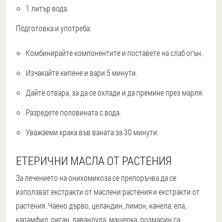
1 литър вода.
Подготовка и употреба:
Комбинирайте компонентите и поставете на слаб огън.
Изчакайте кипене и вари 5 минути.
Дайте отвара, за да се охлади и да премине през марля.
Разредете половината с вода.
Уважаеми крака във ваната за 30 минути.
ЕТЕРИЧНИ МАСЛА ОТ РАСТЕНИЯ
За лечението на онихомикоза се препоръчва да се
използват екстракти от маслени растения и екстракти от
растения. Чаено дърво, целандин, лимон, канела, ела,
карамфил, риган, лавандула, мащерка, розмарин са