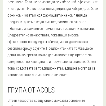
лечението. Това ще помогне да се избере най -ефективният
инструмент. На въпроса коя медицина да избере да се бори
с онихомикозата и коя фармацевтична компания да
предпочита, не може да има недвусмислен отговор.
Гъбичната инфекция се причинява от различни патогени.
Следователно лекарствата, показващи висока
ефективност срещу една гъбичка, могат да се окажат
безсилни срещу другите. Предпочитанията трябва да се
дават на лекарства, които дерматологът ще препоръча
след цялостно изследване и проучване на анализи. Освен
това, средствата за традиционната медицина могат да се
използват като спомагателно лечение.
ГРУПА ОТ ACOLS
В тези лекарства срещу онихомикозата основните