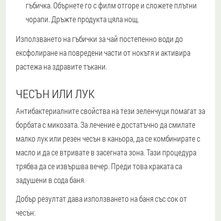
гъбичка. Обърнете го с филм отгоре и сложете плътни
чорапи. Дръжте продукта цяла нощ.
Използването на гъбички за чай постепенно води до
ексфолиране на повредени части от нокътя и активира
растежа на здравите тъкани.
ЧЕСЪН ИЛИ ЛУК
Антибактериалните свойства на тези зеленчуци помагат за
борбата с микозата. За лечение е достатъчно да смилате
малко лук или резен чесън в каньора, да се комбинирате с
масло и да се втривате в засегната зона. Тази процедура
трябва да се извършва вечер. Преди това краката са
задушени в сода баня.
Добър резултат дава използването на баня със сок от
чесън: