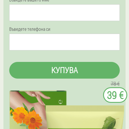
Въведете телефона си
КУПУВА
78 €
39 €