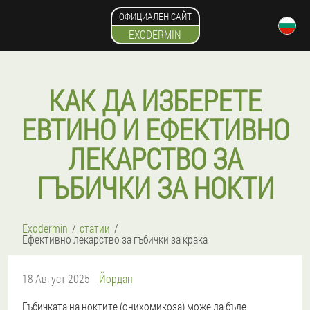
ОФИЦИАЛЕН САЙТ
EXODERMIN
КАК ДА ИЗБЕРЕТЕ
ЕВТИНО И ЕФЕКТИВНО
ЛЕКАРСТВО ЗА
ГЪБИЧКИ ЗА НОКТИ
Exodermin
статии
Ефективно лекарство за гъбички за крака
18 Август 2025
Йордан
Гъбичката на ноктите (онихомикоза) може да бъде