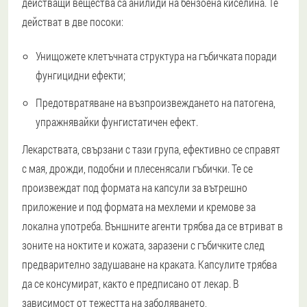
действащи вещества са анилиди на бензоена киселина. Те
действат в две посоки:
Унищожете клетъчната структура на гъбичката поради
фунгицидни ефекти;
Предотвратяване на възпроизвеждането на патогена,
упражнявайки фунгистатичен ефект.
Лекарствата, свързани с тази група, ефективно се справят
с мая, дрожди, подобни и плесенясали гъбички. Те се
произвеждат под формата на капсули за вътрешно
приложение и под формата на мехлеми и кремове за
локална употреба. Външните агенти трябва да се втриват в
зоните на ноктите и кожата, заразени с гъбичките след
предварително задушаване на краката. Капсулите трябва
да се консумират, както е предписано от лекар. В
зависимост от тежестта на заболяването,