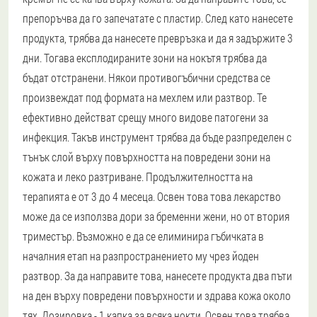
препоръчва да го запечатате с пластир. След като нанесете
продукта, трябва да нанесете превръзка и да я задържите 3
дни. Тогава експлодираните зони на нокътя трябва да
бъдат отстранени. Някои противогъбични средства се
произвеждат под формата на мехлем или разтвор. Те
ефективно действат срещу много видове патогени за
инфекция. Такъв инструмент трябва да бъде разпределен с
тънък слой върху повърхността на повредени зони на
кожата и леко разтриване. Продължителността на
терапията е от 3 до 4 месеца. Освен това това лекарство
може да се използва дори за бременни жени, но от втория
триместър. Възможно е да се елиминира гъбичката в
началния етап на разпространението му чрез йоден
разтвор. За да направите това, нанесете продукта два пъти
на ден върху повредени повърхности и здрава кожа около
тях. Дозировка - 1 капка за всяка нокти. Освен това трябва