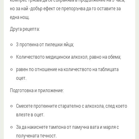
но за най -добър ефект се препоръчва да го оставите за
една нощ.
Друга рецепта:
3 протеина от пилешки яйца;
Количеството медицински алкохол, равно на обема;
равен по отношение на количеството на таблицата
оцет.
Подготовка и приложение:
Смесете протеините старателно с алкохола, след което
влезте в оцет.
За да накиснете тампона от памучна вата и марля с
получената течност.