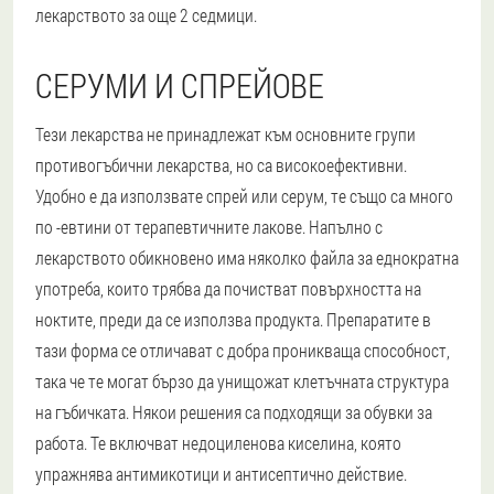
лекарството за още 2 седмици.
СЕРУМИ И СПРЕЙОВЕ
Тези лекарства не принадлежат към основните групи
противогъбични лекарства, но са високоефективни.
Удобно е да използвате спрей или серум, те също са много
по -евтини от терапевтичните лакове. Напълно с
лекарството обикновено има няколко файла за еднократна
употреба, които трябва да почистват повърхността на
ноктите, преди да се използва продукта. Препаратите в
тази форма се отличават с добра проникваща способност,
така че те могат бързо да унищожат клетъчната структура
на гъбичката. Някои решения са подходящи за обувки за
работа. Те включват недоциленова киселина, която
упражнява антимикотици и антисептично действие.