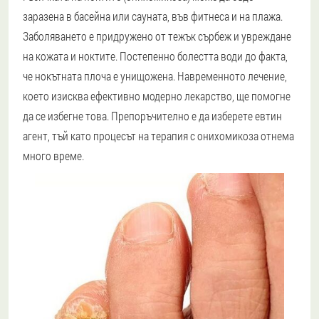
заразена в басейна или сауната, във фитнеса и на плажа.
Заболяването е придружено от тежък сърбеж и увреждане
на кожата и ноктите. Постепенно болестта води до факта,
че нокътната плоча е унищожена. Навременното лечение,
което изисква ефективно модерно лекарство, ще помогне
да се избегне това. Препоръчително е да изберете евтин
агент, тъй като процесът на терапия с онихомикоза отнема
много време.