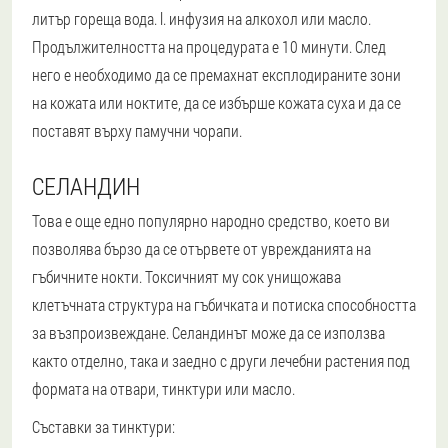
литър гореща вода. l. инфузия на алкохол или масло.
Продължителността на процедурата е 10 минути. След
него е необходимо да се премахнат експлодираните зони
на кожата или ноктите, да се избърше кожата суха и да се
поставят върху памучни чорапи.
СЕЛАНДИН
Това е още едно популярно народно средство, което ви
позволява бързо да се отървете от уврежданията на
гъбичните нокти. Токсичният му сок унищожава
клетъчната структура на гъбичката и потиска способността
за възпроизвеждане. Селандинът може да се използва
както отделно, така и заедно с други лечебни растения под
формата на отвари, тинктури или масло.
Съставки за тинктури: