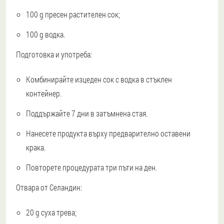
100 g пресен растителен сок;
100 g водка.
Подготовка и употреба:
Комбинирайте изцеден сок с водка в стъклен
контейнер.
Поддържайте 7 дни в затъмнена стая.
Нанесете продукта върху предварително оставени
крака.
Повторете процедурата три пъти на ден.
Отвара от Селандин:
20 g суха трева;