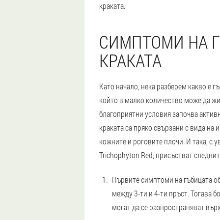
краката.
СИМПТОМИ НА Г
КРАКАТА
Като начало, нека разберем какво е г
който в малко количество може да жи
благоприятни условия започва активн
краката са пряко свързани с вида на 
кожните и роговите плочи. И така, с 
Trichophyton Red, присъстват следнит
Първите симптоми на гъбицата об
между 3-ти и 4-ти пръст. Тогава 
могат да се разпространяват върх