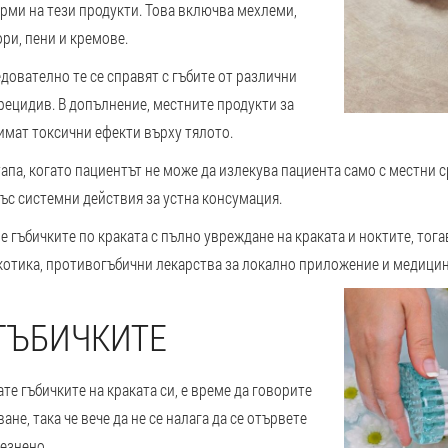
рми на тези продукти. Това включва мехлеми,
ори, пени и кремове.
дователно те се справят с гъбите от различни
рецидив. В допълнение, местните продукти за
 имат токсични ефекти върху тялото.
етапа, когато пациентът не може да излекува пациента само с местни с
ъс системни действия за устна консумация.
е гъбичките по краката с пълно увреждане на краката и ноктите, тог
котика, противогъбични лекарства за локално приложение и медици
ГЪБИЧКИТЕ
ате гъбичките на краката си, е време да говорите
не, така че вече да не се налага да се отървете
лезнено.