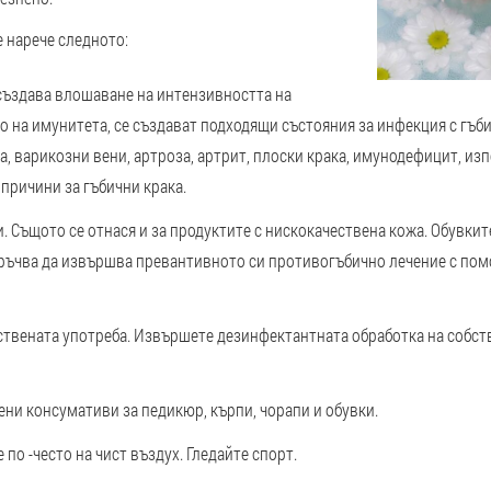
 нарече следното:
създава влошаване на интензивността на
на имунитета, се създават подходящи състояния за инфекция с гъби.
, варикозни вени, артроза, артрит, плоски крака, имунодефицит, изп
 причини за гъбични крака.
. Същото се отнася и за продуктите с нискокачествена кожа. Обувкит
ръчва да извършва превантивното си противогъбично лечение с пом
ствената употреба. Извършете дезинфектантната обработка на собств
ни консумативи за педикюр, кърпи, чорапи и обувки.
по -често на чист въздух. Гледайте спорт.