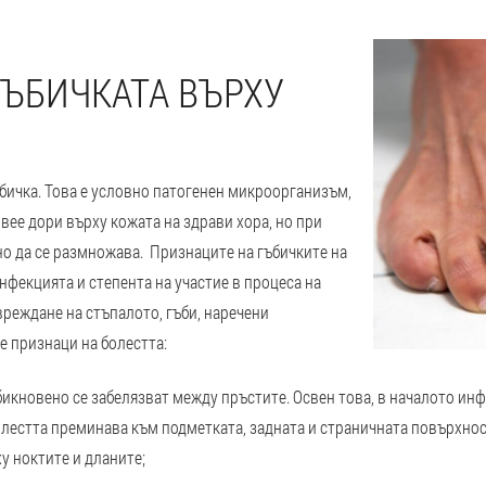
ЪБИЧКАТА ВЪРХУ
ъбичка. Това е условно патогенен микроорганизъм,
вее дори върху кожата на здрави хора, но при
о да се размножава. Признаците на гъбичките на
инфекцията и степента на участие в процеса на
увреждане на стъпалото, гъби, наречени
е признаци на болестта:
икновено се забелязват между пръстите. Освен това, в началото инф
болестта преминава към подметката, задната и страничната повърхнос
у ноктите и дланите;