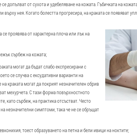
 се допълват от сухота и удебеляване на кожата. Гъбичката на кожат
и върху нея. Когато болестта прогресира, на краката се появяват упл
а се проявява от характерна плоча или лък на
тежък сърбеж на кожата;
раката могат да бъдат слабо експресирани с
оето се случва с ексудативни варианти на
е на краката могат да покрият незначителен обрив
яват мехурчета. С тази форма повърхностното
е, като сърбеж, на практика отсъстват. Често
на незначителни симптоми, така че не се обръщат
евконихия, тоест образуването на петна и бели ивици на ноктите;