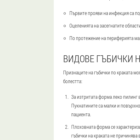
Първите прояви на инфекция са по
Оцеленията на засегнатите област
По протежение на периферията малк
ВИДОВЕ ГЪБИЧКИ Н
Признаците на гъбички по краката мог
болестта:
За изтритата форма леко пилинг 
Пукнатините са малки и повърхно
пациента.
Плоховната форма се характеризи
гъбички на краката не причинява 