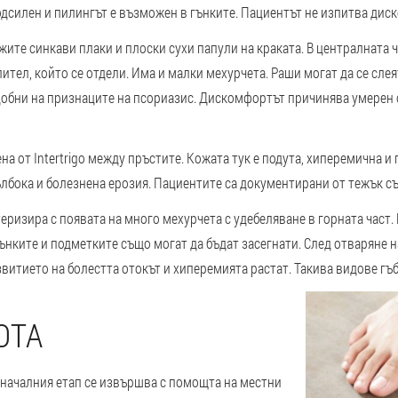
одсилен и пилингът е възможен в гънките. Пациентът не изпитва дис
ежите синкави плаки и плоски сухи папули на краката. В централната
пител, който се отдели. Има и малки мехурчета. Раши могат да се сле
одобни на признаците на псориазис. Дискомфортът причинява умерен 
 от Intertrigo между пръстите. Кожата тук е подута, хиперемична и 
лбока и болезнена ерозия. Пациентите са документирани от тежък съ
ризира с появата на много мехурчета с удебеляване в горната част. 
ънките и подметките също могат да бъдат засегнати. След отваряне 
витието на болестта отокът и хиперемията растат. Такива видове гъб
ОТА
а началния етап се извършва с помощта на местни