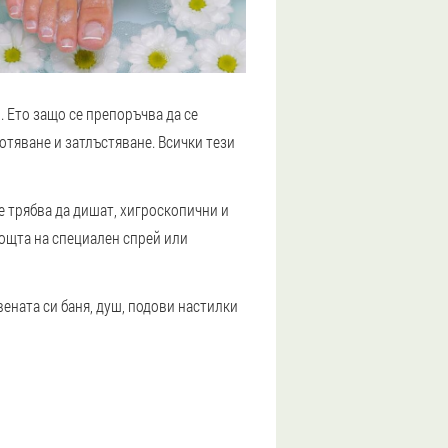
 Ето защо се препоръчва да се
отяване и затлъстяване. Всички тези
е трябва да дишат, хигроскопични и
ощта на специален спрей или
ената си баня, душ, подови настилки