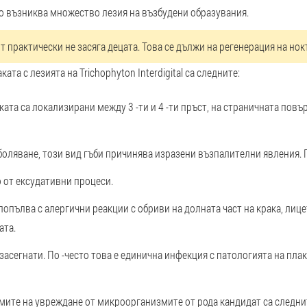
о възниква множество лезия на възбудени образувания.
 практически не засяга децата. Това се дължи на регенерация на нокт
ата с лезията на Trichophyton Interdigital са следните:
ката са локализирани между 3 -ти и 4 -ти пръст, на страничната повъ
боляване, този вид гъби причинява изразени възпалителни явления. П
 от ексудативни процеси.
попълва с алергични реакции с обриви на долната част на крака, лице
ата.
асегнати. По -често това е единична инфекция с патологията на плаки
омите на увреждане от микроорганизмите от рода кандидат са следни