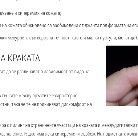
дуване и хиперемия на кожата;
и на кожата обикновено са заобиколени от джанта под формата на епи
и мехурчета със серозна течност, както и малки пустули, могат да 
А КРАКАТА
ат да се различават в зависимост от вида на
в гънките между пръстите е характерно.
стни, така че те не причиняват дискомфорт на
ра с пилинг на страничните участъци на краката и междудигитални 
възпаление. Рядко има лека хиперемия и сърбеж. На подметката кожат