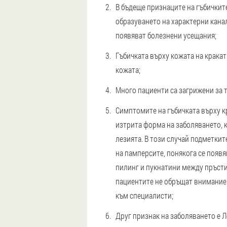
В бъдеще признаците на гъбичките
образуването на характерни канал
появяват болезнени усещания;
Гъбичката върху кожата на кракат
кожата;
Много пациенти са загрижени за 
Симптомите на гъбичката върху к
изтрита форма на заболяването, к
лезията. В този случай подметкит
на памперсите, понякога се появ
пилинг и пукнатини между пръстит
пациентите не обръщат внимание 
към специалисти;
Друг признак на заболяването е Л