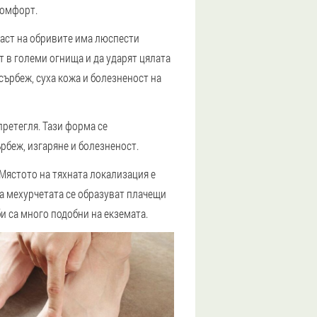
комфорт.
 част на обривите има люспести
ят в големи огнища и да ударят цялата
сърбеж, суха кожа и болезненост на
претегля. Тази форма се
рбеж, изгаряне и болезненост.
Мястото на тяхната локализация е
на мехурчетата се образуват плачещи
и са много подобни на екземата.