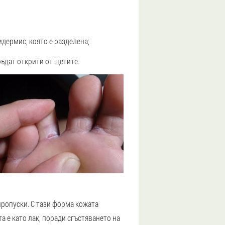
дермис, която е разделена;
бъдат открити от щетите.
пропуски. С тази форма кожата
а е като лак, поради сгъстяването на