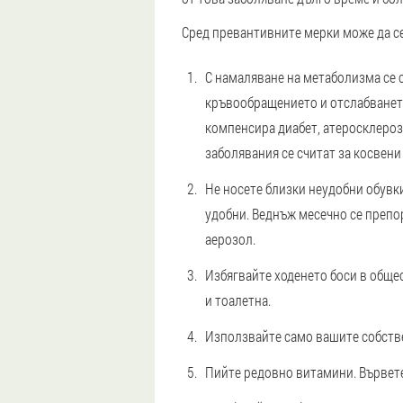
Сред превантивните мерки може да се
С намаляване на метаболизма се 
кръвообращението и отслабването 
компенсира диабет, атеросклероза
заболявания се считат за косвени
Не носете близки неудобни обувки
удобни. Веднъж месечно се препо
аерозол.
Избягвайте ходенето боси в обще
и тоалетна.
Използвайте само вашите собстве
Пийте редовно витамини. Вървете 