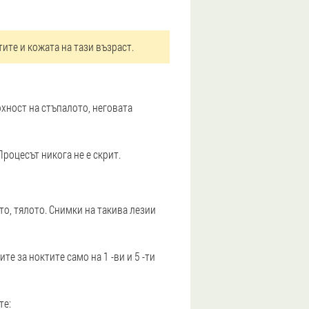
ите и кожата на тази възраст.
рхност на стъпалото, неговата
роцесът никога не е скрит.
то, тялото. Снимки на такива лезии
те за ноктите само на 1 -ви и 5 -ти
те: