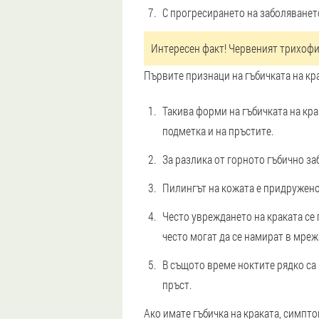
С прогресирането на заболяванет
Интересен факт! Червеният трихофит
Първите признаци на гъбичката на крак
Такива форми на гъбичката на кра
подметка и на пръстите.
За разлика от горното гъбично за
Пилингът на кожата е придружено
Често увреждането на краката се 
често могат да се намират в мреж
В същото време ноктите рядко са з
пръст.
Ако имате гъбичка на краката, симпт