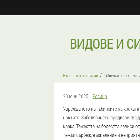
ВИДОВЕ И С
Exodermin
статии
Гъбичката на кракат
23 юни 2025
Росица
Увреждането на гъбичките на краката
ноктите. Заболяването предизвиква д
крака. Тежестта на болестта зависи о
тежък сърбеж, възпаление и неприятн