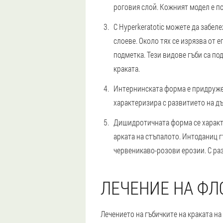
роговия слой. Кожният модел е п
С Hyperkeratotic можете да забел
слоеве. Около тях се изрязва от е
подметка. Тези видове гъби са п
краката.
Интернинската форма е придружена
характеризира с развитието на дъ
Дишидротичната форма се характе
арката на стъпалото. Интоданиц г
червеникаво-розови ерозии. С раз
ЛЕЧЕНИЕ НА ФЛ
Лечението на гъбичките на краката н