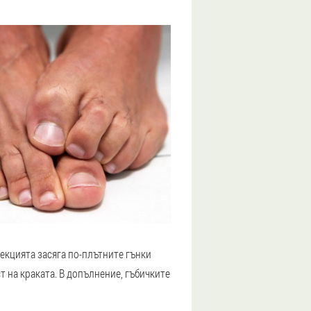
екцията засяга по-плътните гънки
т на краката. В допълнение, гъбичките