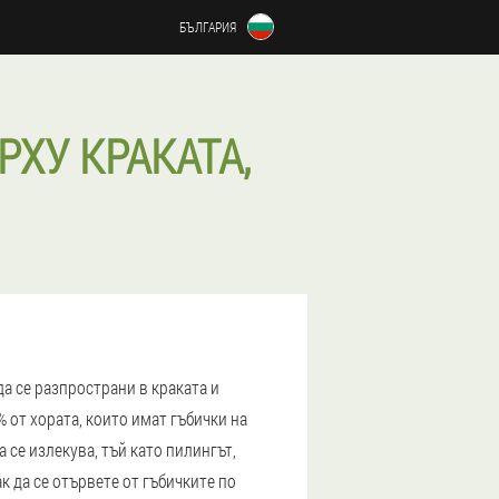
БЪЛГАРИЯ
ХУ КРАКАТА,
а се разпространи в краката и
 от хората, които имат гъбички на
 се излекува, тъй като пилингът,
 да се отървете от гъбичките по