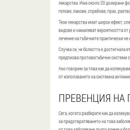
лекарства. Има около 20 дозирани фо
гелове, лакове, спрейове, прах, разтв
Тези лекарства имат широк ефект, сле
видове и намаляват вероятността от 
лечение на гъбичките практически не
Случва се, че болестта е достигнала 
предписва противогъбични системи с
Ако говорим за това как да излекувам
от използването на системна антими
ПРЕВЕНЦИЯ НА 
Сега, когато разбирате как да излекув
за предотвратяването на това заболява
от това заболяване дълго време и бо