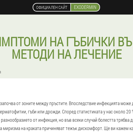
EXODERMIN
ОФИЦИАЛЕН САЙТ
ИМПТОМИ НА ГЪБИЧКИ ВЪР
МЕТОДИ НА ЛЕЧЕНИЕ
а
 започва от зоните между пръстите. Впоследствие инфекцията може д
ерматофитии, гъби или дрожди. Според статистиката у нас около 20 %
т разнообразието от инфекция, но във всеки случай болестта трябва да
а миризма на краката причиняват тежък дискомфорт. Ще ви кажем как