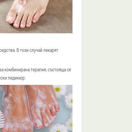
редства. В този случай лекарят
ава комбинирана терапия, състояща се
нски педикюр.