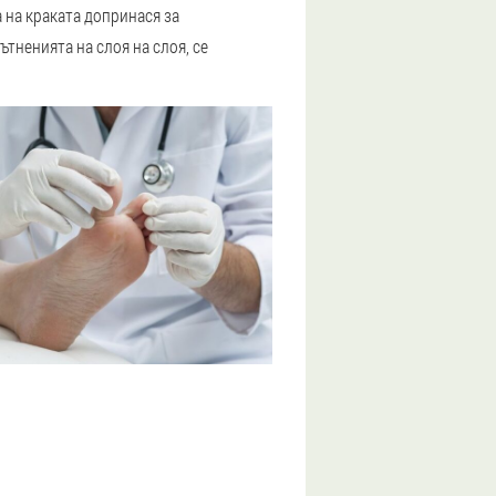
а на краката допринася за
ътненията на слоя на слоя, се