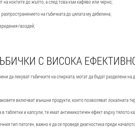
 на ноктите до жълто, а след това към кафяво или черно;
разпространението на гъбичката до цялата му дебелина;
вредения гвоздей;
ГЪБИЧКИ С ВИСОКА ЕФЕКТИВН
ени да лекуват гъбичките на спирката, могат да бъдат разделени на 
лаковете включват външни продукти, които позволяват локалната тер
а в таблетки и капсули, те имат антимикотичен ефект върху тялото ка
чния тип патоген, важно е да се проведе диагностика преди началот