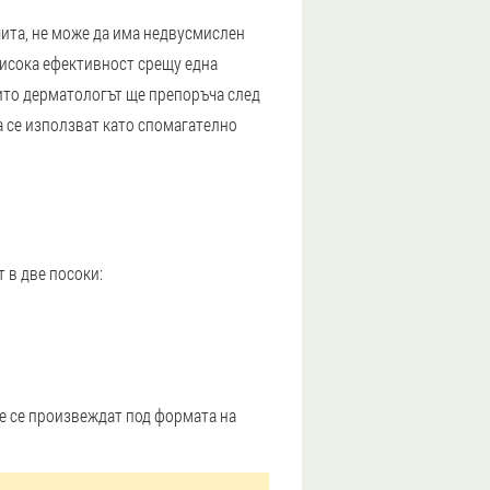
чита, не може да има недвусмислен
висока ефективност срещу една
оито дерматологът ще препоръча след
а се използват като спомагателно
 в две посоки:
 Те се произвеждат под формата на