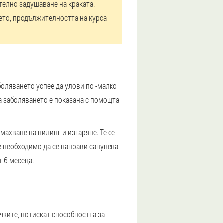
ително задушаване на краката.
нето, продължителността на курса
боляването успее да улови по -малко
а заболяването е показана с помощта
ахване на пилинг и изгаряне. Те се
е необходимо да се направи сапунена
т 6 месеца.
чките, потискат способността за