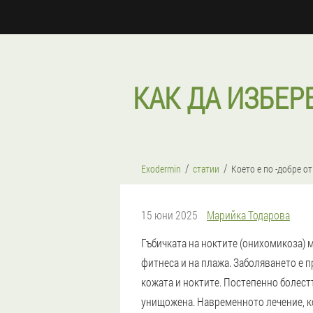
КАК ДА ИЗБЕР
Exodermin
статии
Което е по -добре от
15 юни 2025
Марийка Тодарова
Гъбичката на ноктите (онихомикоза) м
фитнеса и на плажа. Заболяването е 
кожата и ноктите. Постепенно болестт
унищожена. Навременното лечение, к