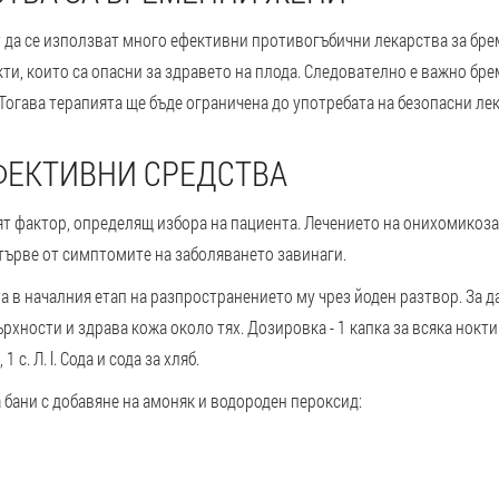
 да се използват много ефективни противогъбични лекарства за бре
ти, които са опасни за здравето на плода. Следователно е важно бр
Тогава терапията ще бъде ограничена до употребата на безопасни лек
ФЕКТИВНИ СРЕДСТВА
т фактор, определящ избора на пациента. Лечението на онихомикоза е
отърве от симптомите на заболяването завинаги.
а в началния етап на разпространението му чрез йоден разтвор.
За д
хности и здрава кожа около тях. Дозировка - 1 капка за всяка нокти.
 с. Л. l. Сода и сода за хляб.
 бани с добавяне на амоняк и водороден пероксид: