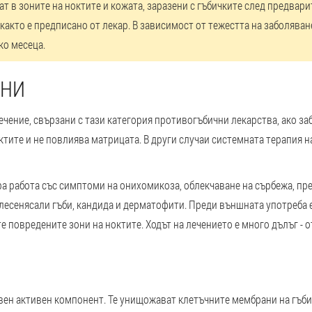
ат в зоните на ноктите и кожата, заразени с гъбичките след предвар
 както е предписано от лекар. В зависимост от тежестта на заболява
ко месеца.
ИНИ
чение, свързани с тази категория противогъбични лекарства, ако за
ктите и не повлиява матрицата. В други случаи системната терапия н
а работа със симптоми на онихомикоза, облекчаване на сърбежа, прем
лесенясали гъби, кандида и дерматофити. Преди външната употреба 
е повредените зони на ноктите. Ходът на лечението е много дълъг - о
вен активен компонент. Те унищожават клетъчните мембрани на гъби