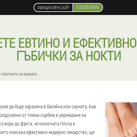
EXODERMIN
ОФИЦИАЛЕН САЙТ
ЕТЕ ЕВТИНО И ЕФЕКТИВНО
ГЪБИЧКИ ЗА НОКТИ
 гъбичките на краката
оже да бъде заразена в басейна или сауната, във
придружено от тежък сърбеж и увреждане на
а води до факта, че нокътната плоча е
оето изисква ефективно модерно лекарство, ще