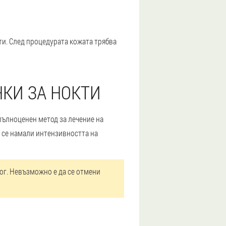
ти. След процедурата кожата трябва
КИ ЗА НОКТИ
пълноценен метод за лечение на
а се намали интензивността на
лог. Невъзможно е да се отмени