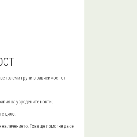
ОСТ
две големи групи в зависимост от
апия за увредените нокти;
то цяло.
о на лечението.
Това ще помогне да се