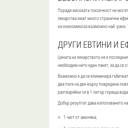
Поради високата токсичност не могат
лекарства имат много странични ефек
на онихомикоза възможно най -рано. 
ДРУГИ ЕВТИНИ И Е
Цената на лекарството не е последния
необходим нито един пакет, за да се 
Възможно е да се елиминира гъбичкат
два пъти на ден върху повредени повър
разтваряйки се в 1 литър гореща вода, 1
Добър резултат дава използването на
1 част от амоняка;