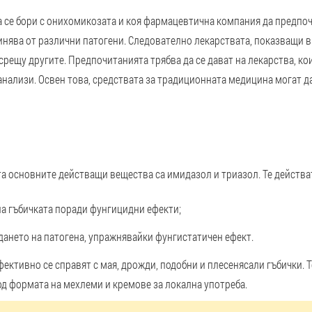
а се бори с онихомикозата и коя фармацевтична компания да предпо
инява от различни патогени. Следователно лекарствата, показващи 
 срещу другите. Предпочитанията трябва да се дават на лекарства, к
анализи. Освен това, средствата за традиционната медицина могат д
а основните действащи вещества са имидазол и триазол. Те действат
а гъбичката поради фунгицидни ефекти;
ането на патогена, упражнявайки фунгистатичен ефект.
ефективно се справят с мая, дрожди, подобни и плесенясали гъбички.
д формата на мехлеми и кремове за локална употреба.