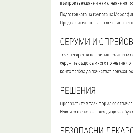
възпроизвеждане и намаляване на тя
Подготовката на групата на Моролфин
Продължителността на лечението е от 
СЕРУМИ И СПРЕЙО
Тези лекарства не принадлежат към о
серум, те също са много по -евтини 
които трябва да почистват повърхност
РЕШЕНИЯ
Препаратите в тази форма се отличава
Някои решения са подходящи за обувк
БЕЗОПАСНИ ЛЕКАР