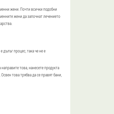
менни жени. Почти всички подобни
еменните жени да започнат лечението
арства.
 дълъг процес, така че не е
а направите това, нанесете продукта
 Освен това трябва да се правят бани,