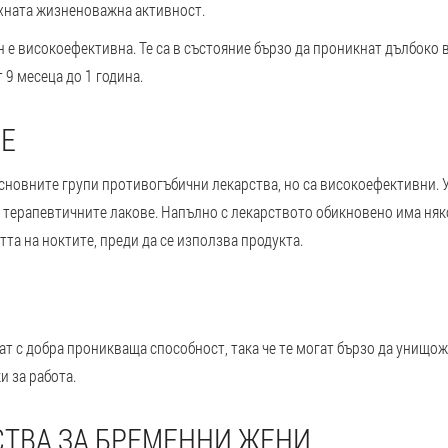
хната жизненоважна активност.
 е високоефективна. Те са в състояние бързо да проникнат дълбоко в
9 месеца до 1 година.
ВЕ
сновните групи противогъбични лекарства, но са високоефективни. У
от терапевтичните лакове. Напълно с лекарството обикновено има няк
та на ноктите, преди да се използва продукта.
т с добра проникваща способност, така че те могат бързо да унищож
и за работа.
СТВА ЗА БРЕМЕННИ ЖЕНИ