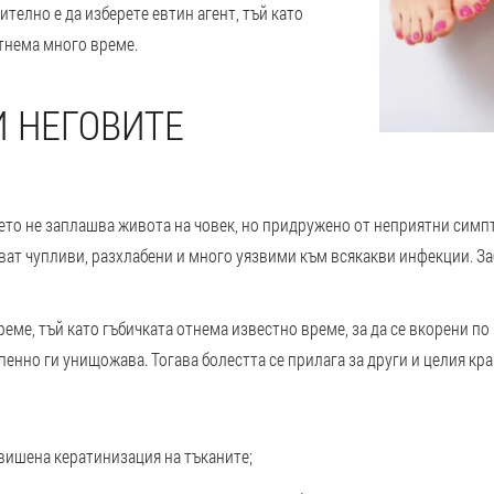
ително е да изберете евтин агент, тъй като
тнема много време.
 НЕГОВИТЕ
което не заплашва живота на човек, но придружено от неприятни симп
ват чупливи, разхлабени и много уязвими към всякакви инфекции. З
еме, тъй като гъбичката отнема известно време, за да се вкорени п
пенно ги унищожава. Тогава болестта се прилага за други и целия кра
вишена кератинизация на тъканите;