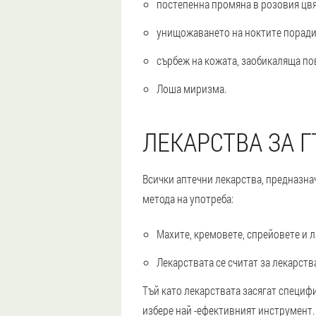
постепенна промяна в розовия цвят
унищожаването на ноктите поради 
сърбеж на кожата, заобикаляща по
Лоша миризма.
ЛЕКАРСТВА ЗА 
Всички аптечни лекарства, предназнач
метода на употреба:
Махите, кремовете, спрейовете и 
Лекарствата се считат за лекарств
Тъй като лекарствата засягат специфи
избере най -ефективният инструмент.