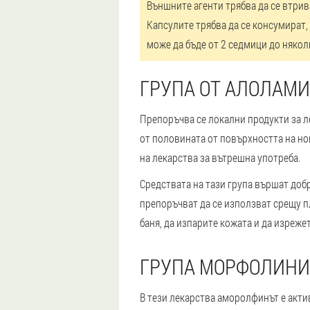
Външните агенти трябва да се втрив
Капсулите трябва да се консумират,
може да бъде от 2 седмици до някол
ГРУПА ОТ АЛОЛАМ
Препоръчва се локални продукти за ле
от половината от повърхността на но
на лекарства за вътрешна употреба.
Средствата на тази група вършат добр
препоръчват да се използват срещу п
баня, да изпарите кожата и да изрежет
ГРУПА МОРФОЛИНИ
В тези лекарства аморолфинът е акти