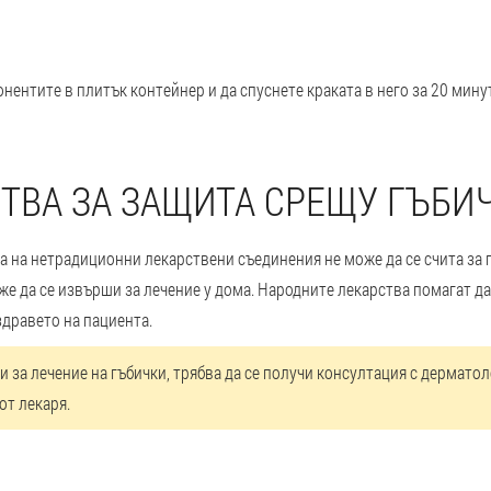
нентите в плитък контейнер и да спуснете краката в него за 20 мину
ТВА ЗА ЗАЩИТА СРЕЩУ ГЪБИЧ
а на нетрадиционни лекарствени съединения не може да се счита за 
же да се извърши за лечение у дома. Народните лекарства помагат д
дравето на пациента.
и за лечение на гъбички, трябва да се получи консултация с дермато
от лекаря.