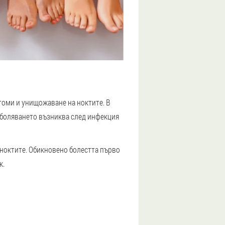
томи и унищожаване на ноктите. В
аболяването възниква след инфекция
о ноктите. Обикновено болестта първо
к.