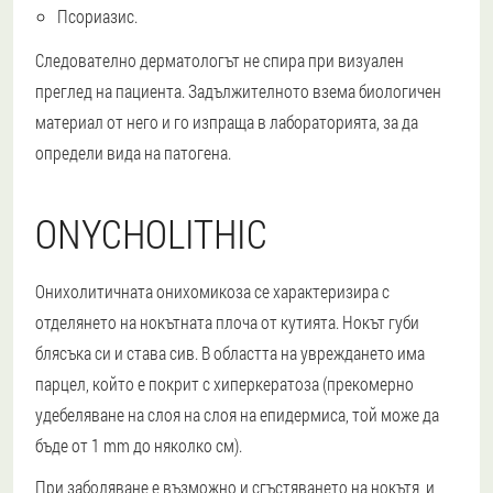
Псориазис.
Следователно дерматологът не спира при визуален
преглед на пациента. Задължителното взема биологичен
материал от него и го изпраща в лабораторията, за да
определи вида на патогена.
ONYCHOLITHIC
Онихолитичната онихомикоза се характеризира с
отделянето на нокътната плоча от кутията. Нокът губи
блясъка си и става сив. В областта на увреждането има
парцел, който е покрит с хиперкератоза (прекомерно
удебеляване на слоя на слоя на епидермиса, той може да
бъде от 1 mm до няколко см).
При заболяване е възможно и сгъстяването на нокътя, и