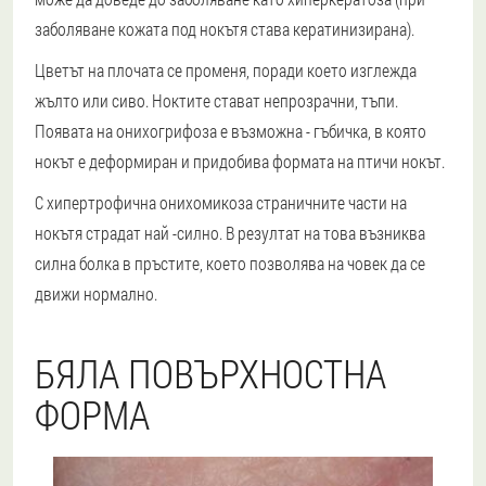
заболяване кожата под нокътя става кератинизирана).
Цветът на плочата се променя, поради което изглежда
жълто или сиво. Ноктите стават непрозрачни, тъпи.
Появата на онихогрифоза е възможна - гъбичка, в която
нокът е деформиран и придобива формата на птичи нокът.
С хипертрофична онихомикоза страничните части на
нокътя страдат най -силно. В резултат на това възниква
силна болка в пръстите, което позволява на човек да се
движи нормално.
БЯЛА ПОВЪРХНОСТНА
ФОРМА