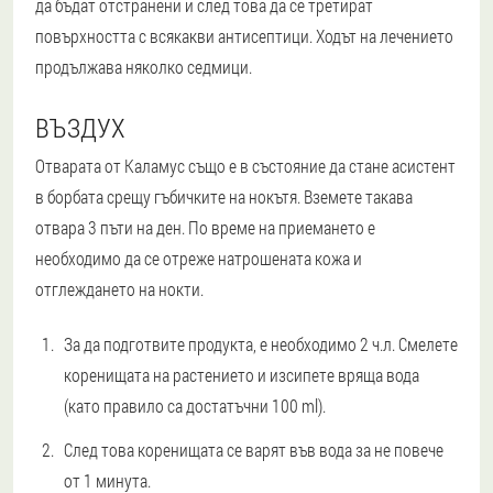
да бъдат отстранени и след това да се третират
повърхността с всякакви антисептици. Ходът на лечението
продължава няколко седмици.
ВЪЗДУХ
Отварата от Каламус също е в състояние да стане асистент
в борбата срещу гъбичките на нокътя. Вземете такава
отвара 3 пъти на ден. По време на приемането е
необходимо да се отреже натрошената кожа и
отглеждането на нокти.
За да подготвите продукта, е необходимо 2 ч.л. Смелете
коренищата на растението и изсипете вряща вода
(като правило са достатъчни 100 ml).
След това коренищата се варят във вода за не повече
от 1 минута.