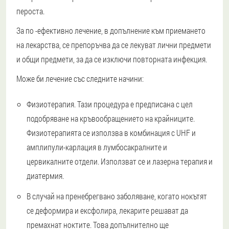
пероста.
За по -ефективно лечение, в допълнение към приемането
на лекарства, се препоръчва да се лекуват лични предмети
и общи предмети, за да се изключи повторната инфекция.
Може би лечение със следните начини:
Физиотерапия. Тази процедура е предписана с цел
подобряване на кръвообращението на крайниците.
Физиотерапията се използва в комбинация с UHF и
амплипули-карлация в лумбосакралните и
цервикалните отдели. Използват се и лазерна терапия и
диатермия.
В случай на пренебрегвано заболяване, когато нокътят
се деформира и ексфолира, лекарите решават да
премахнат ноктите. Това допълнително ще