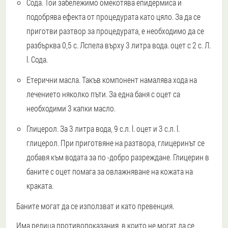
Сода.
Той забележимо омекотява епидермиса и
подобрява ефекта от процедурата като цяло. За да се
приготви разтвор за процедурата, е необходимо да се
разбърква 0,5 с. Лспела върху 3 литра вода. оцет с 2 с. Л.
l. Сода.
Етерични масла.
Такъв компонент намалява хода на
лечението няколко пъти. За една баня с оцет са
необходими 3 капки масло.
Глицерол.
За 3 литра вода, 9 с.л. l. оцет и 3 с.л. l.
глицерол. При приготвяне на разтвора, глицеринът се
добавя към водата за по -добро разреждане. Глицерин в
баните с оцет помага за овлажняване на кожата на
краката.
Баните могат да се използват и като превенция.
Има редица противопоказания, в които не могат да се