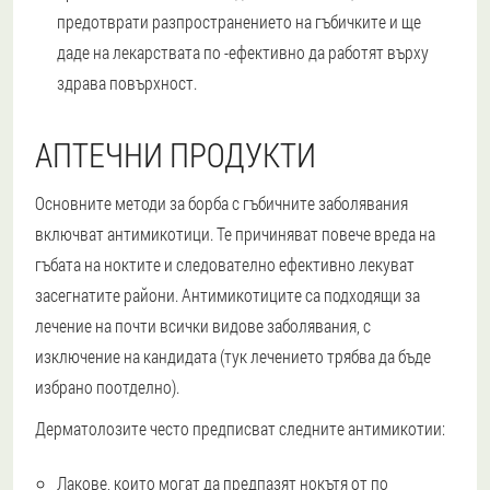
предотврати разпространението на гъбичките и ще
даде на лекарствата по -ефективно да работят върху
здрава повърхност.
АПТЕЧНИ ПРОДУКТИ
Основните методи за борба с гъбичните заболявания
включват антимикотици. Те причиняват повече вреда на
гъбата на ноктите и следователно ефективно лекуват
засегнатите райони. Антимикотиците са подходящи за
лечение на почти всички видове заболявания, с
изключение на кандидата (тук лечението трябва да бъде
избрано поотделно).
Дерматолозите често предписват следните антимикотии:
Лакове, които могат да предпазят нокътя от по