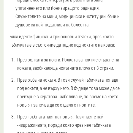
уплътнението или йонизиращото радиация.
Служителите на мини, медицински институции, бани и
душове са най -податливи на болестта.
Бяха идентифицирани три основни пътеки, през които
гъбичката е в състояние да падне под ноктите на крака:
През ролката за нокти.
Ролката за нокти е сгъване на
кожата, заобикаляща нокътната плоча от 3 страни.
През ръба на нокътя.
В този случай гъбичката попада
под нокътя, а не върху него. В бъдеще това може да се
превърне в кератоза - заболяване, по време на което
нокътят започва да се отделя от ноктите.
През гръбната част на нокътя.
Тази част е най
-издръжливата, поради която чрез нея гъбичката