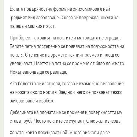
Бялата повърхностна форма на онихомикоза е най
-редкият вид заболяване.
С него се поврежда нокътя на
палеца и малкия пръст.
При болестта кракът на ноктите и матрицата не страдат.
Белите петна постепенно се появяват на повърхността на
нокътя. С течение на времето техният размер и площ се
увеличават. Цветът на петна се променя от бяло до жълто.
Нокът започва да се разпада.
Ако болестта се изстреля, тогава е възможно възпаление
на кожата около нокътя. Заедно с него се появяват тежко
зачервяване и сърбеж.
Дебелината на плочата не се променя и повърхността му
става груба. Често ноктите се счупват, блясъкът изчезва.
Хората, които посещават най -много рискови да се