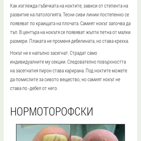
Как изглежда гъбичката на ноктите, зависи от степента на
развитие на патологията. Тесни сиви линии постепенно се
появяват по краищата на плочата. Самият нокът започва да
тъп. В центъра на нокътя се появяват жълти петна от малки
размери. Плаката не променя дебелината, но става крехка.
Нокът не е напълно засегнат. Страдат само
индивидуалните му секции. Следователно повърхността
на засегнатия пирон става карирана. Под ноктите можете
да помислите за сивото вещество, но самият нокът не
става по -дебел от него.
НОРМОТОРОФСКИ