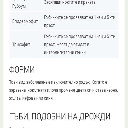
Засягащи ноктите и краката
Рубрум
Гъбичките се проявяват на 1 -ви и 5 -ти
Епидермофит
пръст
Гъбичките се проявяват на 1 -ви и 5 -ти
Трихофит
пръст, могат да отидат в
интердигитални гънки
ФОРМИ
Този вид заболяване е изключително рядък. Когато е
заразена, нокътната плоча променя цвета си и става черна,
жълта, кафява или синя.
ГЪБИ, ПОДОБНИ НА ДРОЖДИ