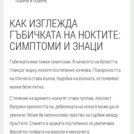
повече и повече.
КАК ИЗГЛЕЖДА
ГЪБИЧКАТА НА НОКТИТЕ:
СИМПТОМИ И ЗНАЦИ
Гъбичката има тежки симптоми. В началото на болестта
гланцът върху нокътя постепенно изчезва. Повърхността
на плочата става вълна, подобна на вълната, се появяват
малки бели петна.
С течение на времето нокътят става чуплив, люспест.
Въпреки крехкостта си, дебелината на нокътя може да се
увеличи. Може би непоносимо чувство за сърбеж между
пръстите. Спането в краката постепенно се увеличава.
Вероятно появата на мазоли и мехурчета.