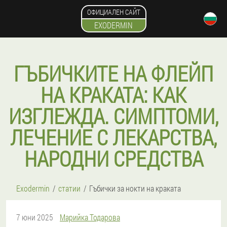
ОФИЦИАЛЕН САЙТ
EXODERMIN
ГЪБИЧКИТЕ НА ФЛЕЙП
НА КРАКАТА: КАК
ИЗГЛЕЖДА. СИМПТОМИ,
ЛЕЧЕНИЕ С ЛЕКАРСТВА,
НАРОДНИ СРЕДСТВА
Exodermin
статии
Гъбички за нокти на краката
7 юни 2025
Марийка Тодарова