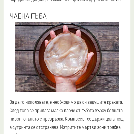
ЧАЕНА ГЪБА
За да го използвате, е необходимо да си задушите краката.
След това се прилага малко парче от гъбата върху болната
пирон, огънато с превръзка. Компресът се държи цяла нощ,
а сутринта се отстранява. Изтритите мъртви зони трябва