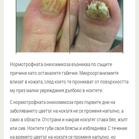
Нормотрофната онихомикоза възниква по същите
причини като останалите гъбички. Микроорганизмите
влизат в кожата, след което те проникват от повърхността
му през малки увреждания дълбоко в ноктите.
С нормотрофната онихомикоза през първите дни на
заболяването цветът на нокътя не се променя напълно, а
само в области. Отстрани и накрая нокътят става бял, жълт
или сив. Ноктите губи своя блясък и избледнява. С течение
на времето цветът на нокътя се променя напълно, но