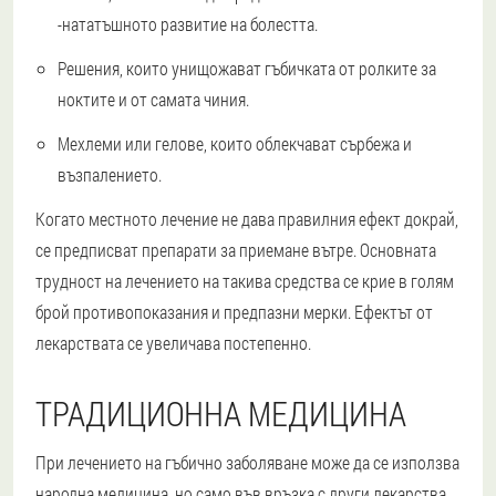
-нататъшното развитие на болестта.
Решения, които унищожават гъбичката от ролките за
ноктите и от самата чиния.
Мехлеми или гелове, които облекчават сърбежа и
възпалението.
Когато местното лечение не дава правилния ефект докрай,
се предписват препарати за приемане вътре. Основната
трудност на лечението на такива средства се крие в голям
брой противопоказания и предпазни мерки. Ефектът от
лекарствата се увеличава постепенно.
ТРАДИЦИОННА МЕДИЦИНА
При лечението на гъбично заболяване може да се използва
народна медицина, но само във връзка с други лекарства.