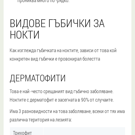
прониква много по -рядко.
ВИДОВЕ ГЪБИЧКИ ЗА
НОКТИ
Как изглежда гъбичката на ноктите, зависи от това кой
конкретен вид гъбички е провокирал болестта
ДЕРМАТОФИТИ
Това е най -често срещаният вид гъбично заболяване.
Ноктите с дерматофит е засегната в 90% от случаите.
Има 3 разновидности на това заболяване, всеки от тях има
различна територия на лезията:
Трихофит