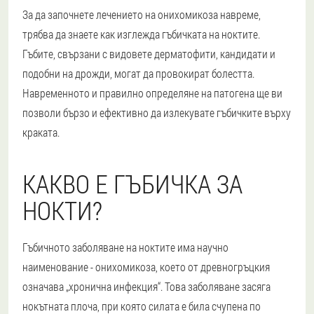
За да започнете лечението на онихомикоза навреме,
трябва да знаете как изглежда гъбичката на ноктите.
Гъбите, свързани с видовете дерматофити, кандидати и
подобни на дрожди, могат да провокират болестта.
Навременното и правилно определяне на патогена ще ви
позволи бързо и ефективно да излекувате гъбичките върху
краката.
КАКВО Е ГЪБИЧКА ЗА
НОКТИ?
Гъбичното заболяване на ноктите има научно
наименование - онихомикоза, което от древногръцкия
означава „хронична инфекция“. Това заболяване засяга
нокътната плоча, при която силата е била счупена по