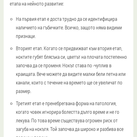
етапа на нейното развитие:
На първия етап е доста трудно да се идентифицира
наличието на гъбичките. Всичко, защото няма видими
признаци.
Вторият етап. Когато се придвижват към втория етап,
ноктите губят блясъка си, цветът на плочата постепенно
започва да се променя. Нокът става по -чуплив в
краищата. Вече можете да видите малки бели петна или
канали, които с течение на времето ще се увеличат по
размер.
Третият етап е пренебрегвана форма на патология,
когато човек игнорира болестта дълго време и не го
лекува. По това време съществува огромен риск от
загуба на нокътя. Той започва да широко и разбива все