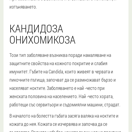
изтъняването.
КАНДИДОЗА
ОНИХОМИКОЗА
Този тип заболяване възниква поради намаляване на
защитните свойства на кожното покритие и слабия
имунитет. Гъбите на Candida, които живеят в червата и
пикочните пътища, започват да се размножават бързо и
населяват ноктите. Заболяването е най -често при
женската половина на населението. Най -често хората,
работещи със сервитьори и съдомиялни машини, страдат.
В началото на болестта гъбата засяга валяка на ноктите и
кожата до нея. Кожата се изчервява и започва да се