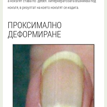
а нокътят става по -дебел. Хиперкератозата възниква под
нокътя, в резултат на което нокътят се издига.
ПРОКСИМАЛНО
ДЕФОРМИРАНЕ