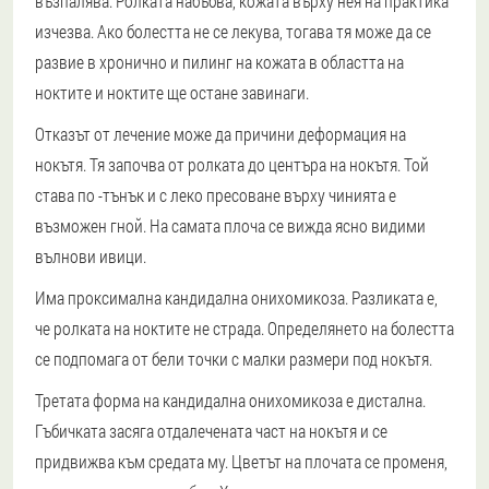
възпалява. Ролката набъбва, кожата върху нея на практика
изчезва. Ако болестта не се лекува, тогава тя може да се
развие в хронично и пилинг на кожата в областта на
ноктите и ноктите ще остане завинаги.
Отказът от лечение може да причини деформация на
нокътя. Тя започва от ролката до центъра на нокътя. Той
става по -тънък и с леко пресоване върху чинията е
възможен гной. На самата плоча се вижда ясно видими
вълнови ивици.
Има проксимална кандидална онихомикоза. Разликата е,
че ролката на ноктите не страда. Определянето на болестта
се подпомага от бели точки с малки размери под нокътя.
Третата форма на кандидална онихомикоза е дистална.
Гъбичката засяга отдалечената част на нокътя и се
придвижва към средата му. Цветът на плочата се променя,