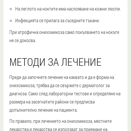
На леглото на ноктите има наслояване на кожни люспи.
Инфекцията се прилага за съседните тъкани.
При атрофична онихомикоза само покълването на нокътя
не се докосва.
МЕТОДИ ЗА ЛЕЧЕНИЕ
Преди да започнете лечение на каквато и да е форма на
онихомикоза, трябва да се свържете с дерматолог за
диагноза. Само след лабораторни тестове и определяне на
размера на засегнатите райони се предписва
допълнително лечение на пациента.
По правило, при лечението на онихомикоза, местните
лекарства и лекарства се използват за приемане на