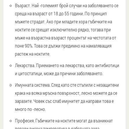
Възраст.
Най -големият брой случаи на заболяването се
среща на възраст от 18 до 55 години. По принцип
мъжете страдат. Ако при младите хора гъбичките на
ноктите се срещат изключително рядко, тогава при
мъже на възрастна възраст процентът на честотата от
поне 90%. Това се дължи предимно на намаляващия
растеж на ноктите.
Лекарства.
Приемането на лекарства, като антибиотици
и цитостатици, може да причини заболяването.
Имунната система.
След като сте стъпили с незащитени
крака на всяка мръсна повърхност, лесно можете да се
заразите. Човек със слаб имунитет да направи това е
много по -лесно.
Професия.
Гъбичките на ноктите могат да възникнат
поради висока температура в работната зала,