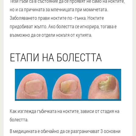
Тези гъби са в състояние да се проявят не само на ноктите,
но и са причината за млечницата при момичетата.
Заболяването прави ноктите по -тънка. Ноктите
придобиват жълто. Ако болестта се игнорира, тогава е
възможно да се отдели нокътя от кутията.
ЕТАПИ НА БОЛЕСТТА
Как изглежда гъбичката на ноктите, зависи от стадия на
болестта.
В медицината е обичайно да се разграничават 3 основни