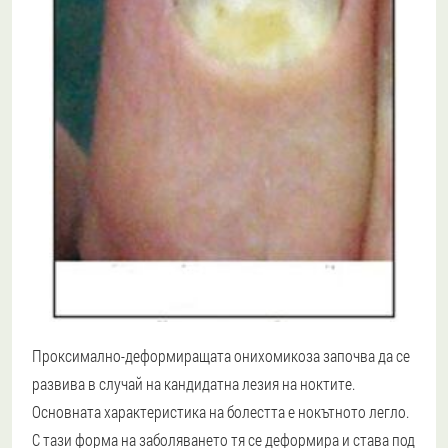
Проксимално-деформиращата онихомикоза започва да се
развива в случай на кандидатна лезия на ноктите.
Основната характеристика на болестта е нокътното легло.
С тази форма на заболяването тя се деформира и става под