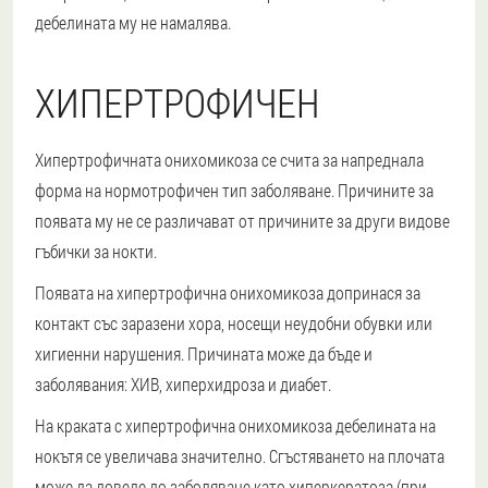
дебелината му не намалява.
ХИПЕРТРОФИЧЕН
Хипертрофичната онихомикоза се счита за напреднала
форма на нормотрофичен тип заболяване. Причините за
появата му не се различават от причините за други видове
гъбички за нокти.
Появата на хипертрофична онихомикоза допринася за
контакт със заразени хора, носещи неудобни обувки или
хигиенни нарушения. Причината може да бъде и
заболявания: ХИВ, хиперхидроза и диабет.
На краката с хипертрофична онихомикоза дебелината на
нокътя се увеличава значително. Сгъстяването на плочата
може да доведе до заболяване като хиперкератоза (при