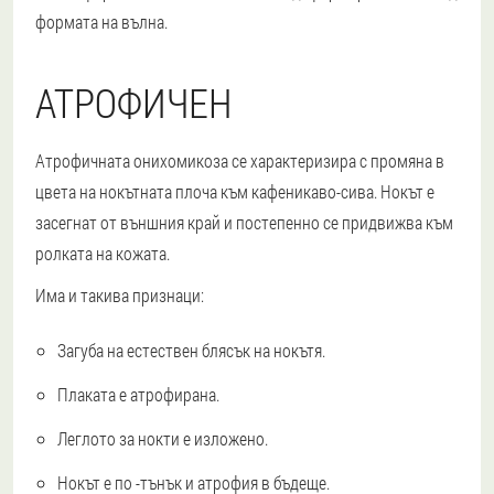
формата на вълна.
АТРОФИЧЕН
Атрофичната онихомикоза се характеризира с промяна в
цвета на нокътната плоча към кафеникаво-сива. Нокът е
засегнат от външния край и постепенно се придвижва към
ролката на кожата.
Има и такива признаци:
Загуба на естествен блясък на нокътя.
Плаката е атрофирана.
Леглото за нокти е изложено.
Нокът е по -тънък и атрофия в бъдеще.