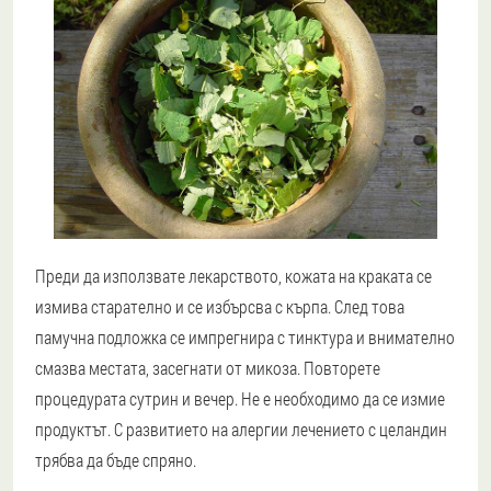
Преди да използвате лекарството, кожата на краката се
измива старателно и се избърсва с кърпа. След това
памучна подложка се импрегнира с тинктура и внимателно
смазва местата, засегнати от микоза. Повторете
процедурата сутрин и вечер. Не е необходимо да се измие
продуктът. С развитието на алергии лечението с целандин
трябва да бъде спряно.