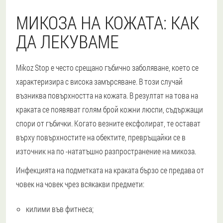
МИКОЗА НА КОЖАТА: КАК
ДА ЛЕКУВАМЕ
Mikoz Stop е често срещано гъбично заболяване, което се
характеризира с висока замърсяване. В този случай
възниква повърхността на кожата. В резултат на това на
краката се появяват голям брой кожни люспи, съдържащи
спори от гъбички. Когато везните ексфолират, те остават
върху повърхностите на обектите, превръщайки се в
източник на по -нататъшно разпространение на микоза.
Инфекцията на подметката на краката бързо се предава от
човек на човек чрез всякакви предмети:
килими във фитнеса;