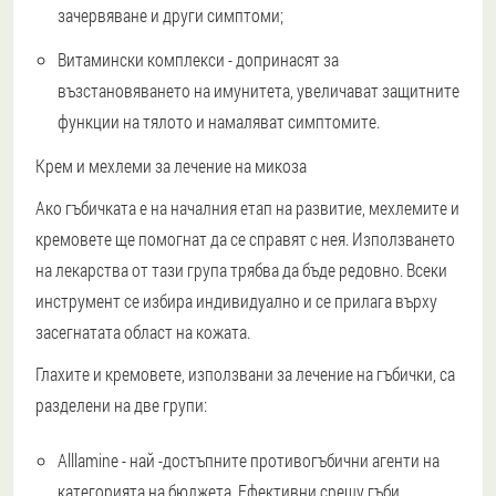
зачервяване и други симптоми;
Витамински комплекси - допринасят за
възстановяването на имунитета, увеличават защитните
функции на тялото и намаляват симптомите.
Крем и мехлеми за лечение на микоза
Ако гъбичката е на началния етап на развитие, мехлемите и
кремовете ще помогнат да се справят с нея. Използването
на лекарства от тази група трябва да бъде редовно. Всеки
инструмент се избира индивидуално и се прилага върху
засегнатата област на кожата.
Глахите и кремовете, използвани за лечение на гъбички, са
разделени на две групи:
Alllamine - най -достъпните противогъбични агенти на
категорията на бюджета. Ефективни срещу гъби,