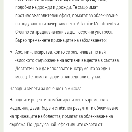
подобни на дрожди и дрожди. Те също имат
противовъзпалителен ефект, помагат за облекчаване
на подуването и зачервяването. Alllamine Mointments и
Creams са предназначени за дългосрочна употреба.
Бързо премахнете признаците на заболяването;
Азолни - лекарства, които се различават по най
-високото съдържание на активни вещества в състава.
Достатъчно е да използвате инструмента за един
месец. Те помагат дори в напреднали случаи.
Народни съвети за лечение на микоза
Народните рецепти, комбинирани със съвременната
медицина, дават бърз и стабилен резултат и облекчаване
на признаците на болестта, помагат за облекчаване на
сърбежа. По -долу са най -ефективните съвети от