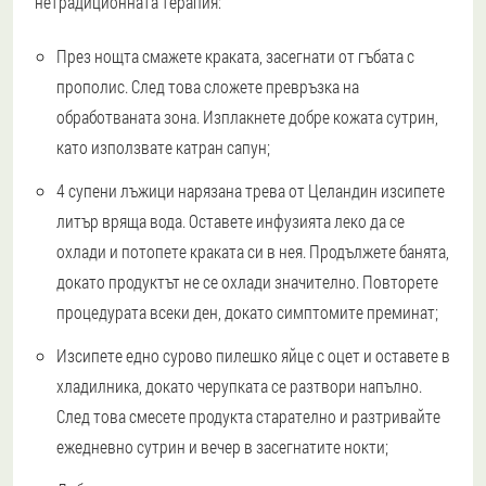
нетрадиционната терапия:
През нощта смажете краката, засегнати от гъбата с
прополис. След това сложете превръзка на
обработваната зона. Изплакнете добре кожата сутрин,
като използвате катран сапун;
4 супени лъжици нарязана трева от Целандин изсипете
литър вряща вода. Оставете инфузията леко да се
охлади и потопете краката си в нея. Продължете банята,
докато продуктът не се охлади значително. Повторете
процедурата всеки ден, докато симптомите преминат;
Изсипете едно сурово пилешко яйце с оцет и оставете в
хладилника, докато черупката се разтвори напълно.
След това смесете продукта старателно и разтривайте
ежедневно сутрин и вечер в засегнатите нокти;