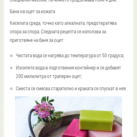
Бани на оцет за кожата
Киселата среда, точно като алкалната, предотвратява
спора за спора. Следната рецепта се използва за
приготвяне на баня за оцет:
Чистата вода се нагрява до температура от 50 градуса;
Изсипете вода в подготвения контейнер и се добавят
200 милилитра от траперен оцет;
Сместа се смесва старателно и краката се спускат в нея.