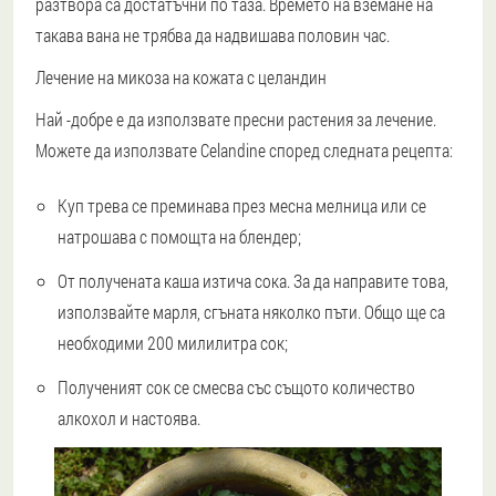
разтвора са достатъчни по таза. Времето на вземане на
такава вана не трябва да надвишава половин час.
Лечение на микоза на кожата с целандин
Най -добре е да използвате пресни растения за лечение.
Можете да използвате Celandine според следната рецепта:
Куп трева се преминава през месна мелница или се
натрошава с помощта на блендер;
От получената каша изтича сока. За да направите това,
използвайте марля, сгъната няколко пъти. Общо ще са
необходими 200 милилитра сок;
Полученият сок се смесва със същото количество
алкохол и настоява.