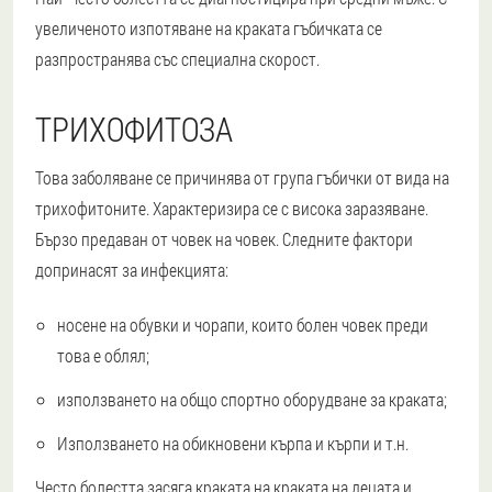
увеличеното изпотяване на краката гъбичката се
разпространява със специална скорост.
ТРИХОФИТОЗА
Това заболяване се причинява от група гъбички от вида на
трихофитоните. Характеризира се с висока заразяване.
Бързо предаван от човек на човек. Следните фактори
допринасят за инфекцията:
носене на обувки и чорапи, които болен човек преди
това е облял;
използването на общо спортно оборудване за краката;
Използването на обикновени кърпа и кърпи и т.н.
Често болестта засяга краката на краката на децата и