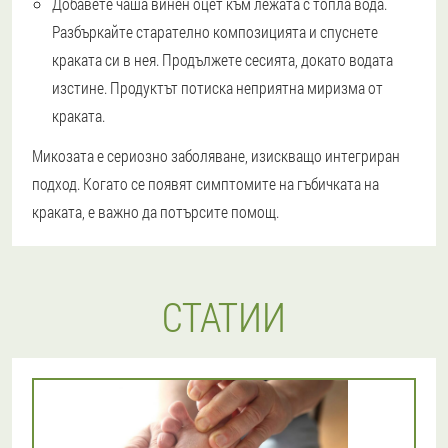
Добавете чаша винен оцет към лежата с топла вода.
Разбъркайте старателно композицията и спуснете
краката си в нея. Продължете сесията, докато водата
изстине. Продуктът потиска неприятна миризма от
краката.
Микозата е сериозно заболяване, изискващо интегриран
подход. Когато се появят симптомите на гъбичката на
краката, е важно да потърсите помощ.
СТАТИИ