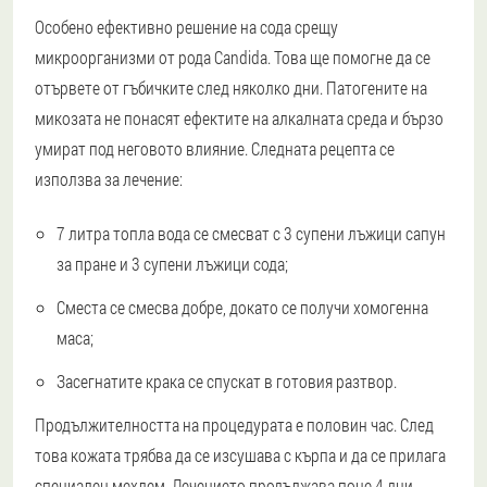
Особено ефективно решение на сода срещу
микроорганизми от рода Candida. Това ще помогне да се
отървете от гъбичките след няколко дни. Патогените на
микозата не понасят ефектите на алкалната среда и бързо
умират под неговото влияние. Следната рецепта се
използва за лечение:
7 литра топла вода се смесват с 3 супени лъжици сапун
за пране и 3 супени лъжици сода;
Сместа се смесва добре, докато се получи хомогенна
маса;
Засегнатите крака се спускат в готовия разтвор.
Продължителността на процедурата е половин час. След
това кожата трябва да се изсушава с кърпа и да се прилага
специален мехлем. Лечението продължава поне 4 дни.