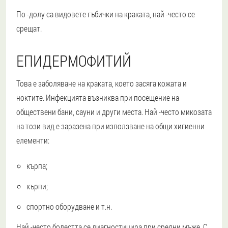
По -долу са видовете гъбички на краката, най -често се
срещат.
ЕПИДЕРМОФИТИЙ
Това е заболяване на краката, което засяга кожата и
ноктите. Инфекцията възниква при посещение на
обществени бани, сауни и други места. Най -често микозата
на този вид е заразена при използване на общи хигиенни
елементи:
кърпа;
кърпи;
спортно оборудване и т.н.
Най -често болестта се диагностицира при средни мъже. С