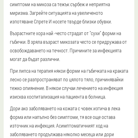
симптоми на микоза са тежък сърбеж и неприятна
миризма. Загрейте ситуацията на увеличеното
изпотяване
Спрете
И носете твърде близки обувки.
Възрастните хора най -често страдат от "сухи" форми на
гъбички. В зряла възраст микозата често се придружава от
освобождаването на течност. Причините за инфекцията
могат да бъдат различни.
При липса на терапия някои форми на гъбичката на краката
лесно се разпространяват по цялото тяло, причинявайки
тежко опиянение. В някои случаи лечението на инфекция
изисква хоспитализация на пациента в болница.
Дори ако заболяването на кожата с човек изтича в лека
форма или напълно без симптоми, тя все още остава
източник на инфекция. Асимптоматичният ход на
заболяването продължава няколко месеца или дори