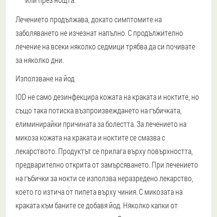
Лечението продължава, докато симптомите на
заболяването не изчезнат напълно. С продължително
лечение на всеки няколко седмици трябва да си почивате
за няколко дни.
Използване на йод
IOD не само дезинфекцира кожата на краката и ноктите, но
също така потиска възпроизвеждането на гъбичката,
елиминирайки причината за болестта. За лечението на
микоза кожата на краката и ноктите се смазва с
лекарството. Продуктът се прилага върху повърхността,
предварително открита от замърсяването. При лечението
на гъбички за нокти се използва неразредено лекарство,
което го изтича от пипета върху чиния. С микозата на
краката към баните се добавя йод. Няколко капки от