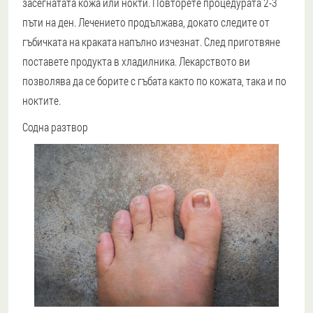
засегнатата кожа или нокти. Повторете процедурата 2-3
пъти на ден. Лечението продължава, докато следите от
гъбичката на краката напълно изчезнат. След приготвяне
поставете продукта в хладилника. Лекарството ви
позволява да се борите с гъбата както по кожата, така и по
ноктите.
Содна разтвор