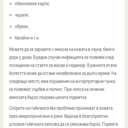
обикновени кърпи;
чорапи;
обувки;
басейни и т.н.
Можете да се заразите с микоза на кожата в сауна, баня и
дори у дома. В редки случаи инфекцията се появява след
посещение на стаите за масаж и педикюр. В ранните етапи
болестта може да остане незабелязана за дълго време. На
следващо място, има поражение на интерпретарни гънки,
се появяват сърбеж и пилинг. При липса на лечение
микозата бързо покрива цялата подметка.
Спорите на гъбичката без проблеми проникват в кожата
през микропукнатини и рани. Веднъж в благоприятни
условия гъбичката започва да се умножава бързо. Първите