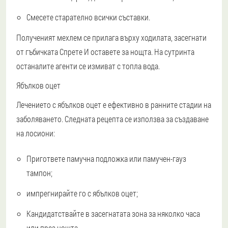
Смесете старателно всички съставки.
Полученият мехлем се прилага върху ходилата, засегнати
от гъбичката
Спрете
И оставете за нощта. На сутринта
останалите агенти се измиват с топла вода.
Ябълков оцет
Лечението с ябълков оцет е ефективно в ранните стадии на
заболяването. Следната рецепта се използва за създаване
на лосиони:
Пригответе памучна подложка или памучен-гауз
тампон;
импрегнирайте го с ябълков оцет;
Кандидатствайте в засегнатата зона за няколко часа
или през нощта.