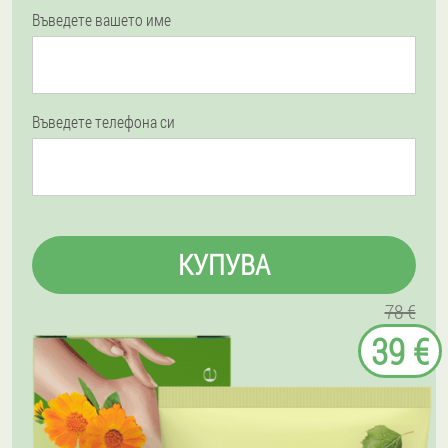
Въведете вашето име
Въведете телефона си
КУПУВА
78 €
39 €