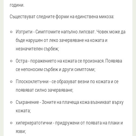
години.
Съществуват следните форми на единствена микоза:
Изтрити - Симптомите напълно липсват. Човек може да
бъде нарушен от леко зачервяване на кожата и
незначителен сърбеж;
Остра - поражението на кожата се произнася. Появява
се непоносим сърбеж и други симптоми;
Плоскоклетъчни - се образуват везни по кожата и се
появяват силно зачервяване;
Съхранение - Зоните на плачеща кожа възникват върху
кожата;
хиперкератотични - придружени от появата на плаки и
язви;