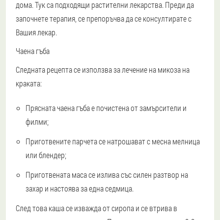
дома. Тук са подходящи растителни лекарства. Преди да
започнете терапия, се препоръчва да се консултирате с
Вашия лекар.
Чаена гъба
Следната рецепта се използва за лечение на микоза на
краката:
Прясната чаена гъба е почистена от замърсители и
филми;
Приготвените парчета се натрошават с месна мелница
или блендер;
Приготвената маса се излива със силен разтвор на
захар и настоява за една седмица.
След това каша се изважда от сиропа и се втрива в