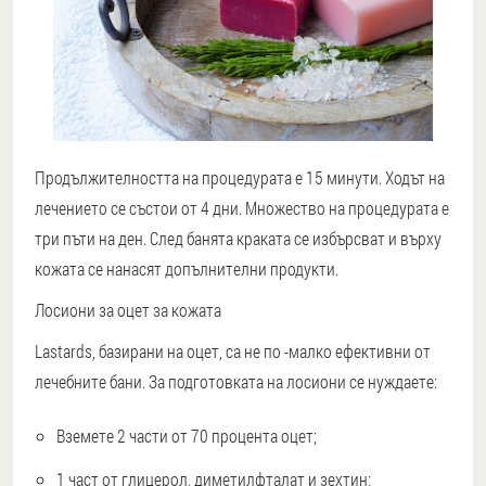
Продължителността на процедурата е 15 минути. Ходът на
лечението се състои от 4 дни. Множество на процедурата е
три пъти на ден. След банята краката се избърсват и върху
кожата се нанасят допълнителни продукти.
Лосиони за оцет за кожата
Lastards, базирани на оцет, са не по -малко ефективни от
лечебните бани. За подготовката на лосиони се нуждаете:
Вземете 2 части от 70 процента оцет;
1 част от глицерол, диметилфталат и зехтин;