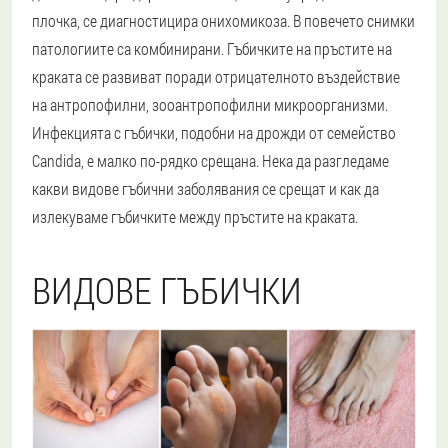
плочка, се диагностицира онихомикоза. В повечето снимки
патологиите са комбинирани. Гъбичките на пръстите на
краката се развиват поради отрицателното въздействие
на антропофилни, зооантропофилни микроорганизми.
Инфекцията с гъбички, подобни на дрожди от семейство
Candida, е малко по-рядко срещана. Нека да разгледаме
какви видове гъбични заболявания се срещат и как да
излекуваме гъбичките между пръстите на краката.
ВИДОВЕ ГЪБИЧКИ