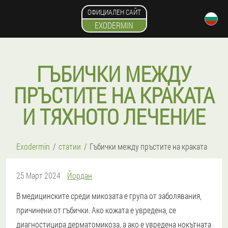
ОФИЦИАЛЕН САЙТ
EXODERMIN
ГЪБИЧКИ МЕЖДУ
ПРЪСТИТЕ НА КРАКАТА
И ТЯХНОТО ЛЕЧЕНИЕ
Exodermin
статии
Гъбички между пръстите на краката
25 Март 2024
Йордан
В медицинските среди микозата е група от заболявания,
причинени от гъбички. Ако кожата е увредена, се
диагностицира дерматомикоза, а ако е увредена нокътната