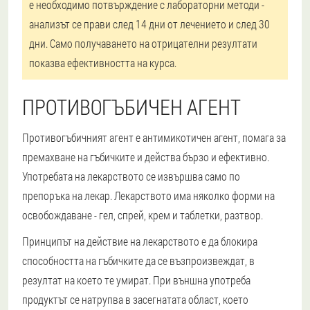
е необходимо потвърждение с лабораторни методи -
анализът се прави след 14 дни от лечението и след 30
дни. Само получаването на отрицателни резултати
показва ефективността на курса.
ПРОТИВОГЪБИЧЕН АГЕНТ
Противогъбичният агент е антимикотичен агент, помага за
премахване на гъбичките и действа бързо и ефективно.
Употребата на лекарството се извършва само по
препоръка на лекар. Лекарството има няколко форми на
освобождаване - гел, спрей, крем и таблетки, разтвор.
Принципът на действие на лекарството е да блокира
способността на гъбичките да се възпроизвеждат, в
резултат на което те умират. При външна употреба
продуктът се натрупва в засегнатата област, което