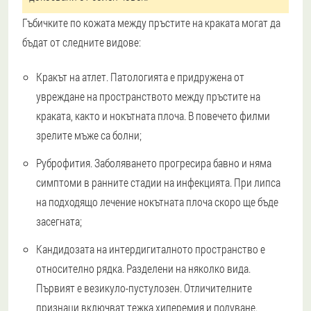
Гъбичките по кожата между пръстите на краката могат да
бъдат от следните видове:
Кракът на атлет. Патологията е придружена от
увреждане на пространството между пръстите на
краката, както и нокътната плоча. В повечето филми
зрелите мъже са болни;
Руброфития. Заболяването прогресира бавно и няма
симптоми в ранните стадии на инфекцията. При липса
на подходящо лечение нокътната плоча скоро ще бъде
засегната;
Кандидозата на интердигиталното пространство е
относително рядка. Разделени на няколко вида.
Първият е везикуло-пустулозен. Отличителните
признаци включват тежка хиперемия и подуване.