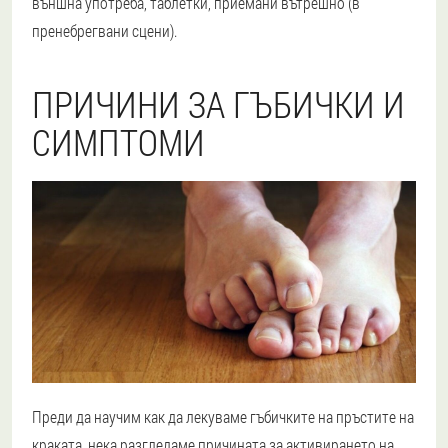
външна употреба, таблетки, приемани вътрешно (в
пренебрегвани сцени).
ПРИЧИНИ ЗА ГЪБИЧКИ И
СИМПТОМИ
Преди да научим как да лекуваме гъбичките на пръстите на
краката, нека разгледаме причината за активирането на