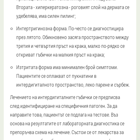
Втората - хиперкератозна - роговият слой на дермата се
удебелява, има силен пилинг;
Интертригинозна форма. По-често се диагностицира
през лятото. Обикновено засяга пространството между
третия и четвъртия пръст на крака, малко по-рядко се
откриват гъбички на малкия пръст на крака;
Изтритата форма има минимален брой симптоми.
Пациентите се оплакват от пукнатини в
интердигиталното пространство, леко парене и сърбеж.
Лечението на интердигиталните гъбички се предписва
след идентифициране на специфичния патоген. За да
направите това, пациентът се подлага на тестове. Въз
основа на резултатите от лабораторната диагностика се
препоръчва схема на лечение. Състои се от лекарства за