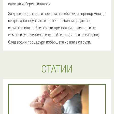
сами да изберете аналози.
За да се предотврати появата на гъбички, се препоръчва да
се третират обувките с противогъбични средства;
стриктно спазвайте всички препоръки на лекаря и не
отменяйте лечението; спазвайте правилата за хигиена;
След водни процедури избършете краката си сухи.
СТАТИИ