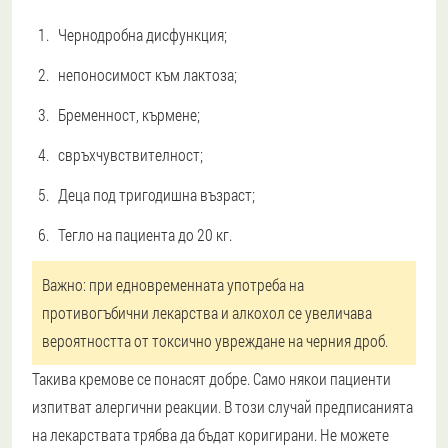
Чернодробна дисфункция;
непоносимост към лактоза;
Бременност, кърмене;
свръхчувствителност;
Деца под тригодишна възраст;
Тегло на пациента до 20 кг.
Важно: при едновременната употреба на
противогъбични лекарства и алкохол се увеличава
вероятността от токсично увреждане на черния дроб.
Такива кремове се понасят добре. Само някои пациенти
изпитват алергични реакции. В този случай предписанията
на лекарствата трябва да бъдат коригирани. Не можете