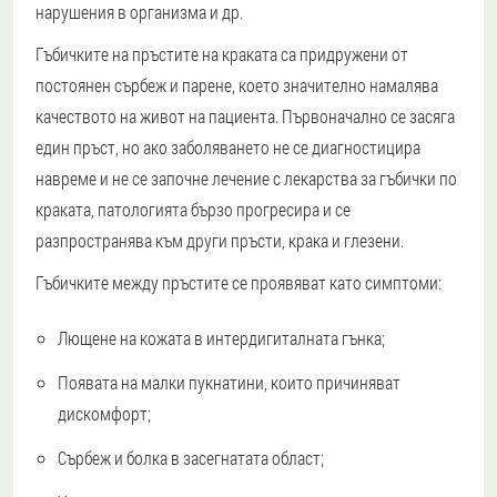
нарушения в организма и др.
Гъбичките на пръстите на краката са придружени от
постоянен сърбеж и парене, което значително намалява
качеството на живот на пациента. Първоначално се засяга
един пръст, но ако заболяването не се диагностицира
навреме и не се започне лечение с лекарства за гъбички по
краката, патологията бързо прогресира и се
разпространява към други пръсти, крака и глезени.
Гъбичките между пръстите се проявяват като симптоми:
Лющене на кожата в интердигиталната гънка;
Появата на малки пукнатини, които причиняват
дискомфорт;
Сърбеж и болка в засегнатата област;