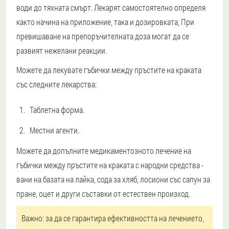
води до тяхната смърт. Лекарят самостоятелно определя
както начина на приложение, така и дозировката; При
превишаване на препоръчителната доза могат да се
развият нежелани реакции.
Можете да лекувате гъбички между пръстите на краката
със следните лекарства:
Таблетна форма.
Местни агенти.
Можете да допълните медикаментозното лечение на
гъбички между пръстите на краката с народни средства -
вани на базата на лайка, сода за хляб, лосиони със сапун за
пране, оцет и други съставки от естествен произход.
Важно: за да се гарантира ефективността на лечението,