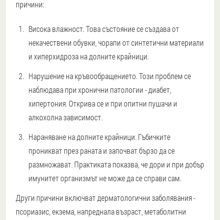
причини:
Висока влажност. Това състояние се създава от
некачествени обувки, чорапи от синтетични материали
и хиперхидроза на долните крайници.
Нарушение на кръвообращението. Този проблем се
наблюдава при хронични патологии - диабет,
хипертония. Открива се и при опитни пушачи и
алкохолна зависимост.
Нараняване на долните крайници. Гъбичките
проникват през раната и започват бързо да се
размножават. Практиката показва, че дори и при добър
имунитет организмът не може да се справи сам.
Други причини включват дерматологични заболявания -
псориазис, екзема, напреднала възраст, метаболитни