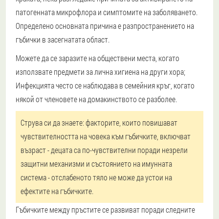
патогенната микрофлора и симптомите на заболяването.
Определено основната причина е разпространението на
гъбички в засегнатата област.
Можете да се заразите на обществени места, когато
използвате предмети за лична хигиена на други хора;
Инфекцията често се наблюдава в семейния кръг, когато
някой от членовете на домакинството се разболее.
Струва си да знаете: факторите, които повишават
чувствителността на човека към гъбичките, включват
възраст - децата са по-чувствителни поради незрели
защитни механизми и състоянието на имунната
система - отслабеното тяло не може да устои на
ефектите на гъбичките.
Гъбичките между пръстите се развиват поради следните