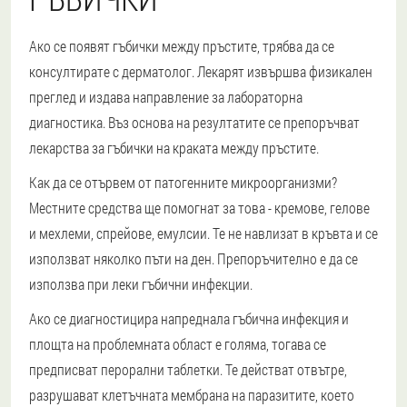
Ако се появят гъбички между пръстите, трябва да се
консултирате с дерматолог. Лекарят извършва физикален
преглед и издава направление за лабораторна
диагностика. Въз основа на резултатите се препоръчват
лекарства за гъбички на краката между пръстите.
Как да се отървем от патогенните микроорганизми?
Местните средства ще помогнат за това - кремове, гелове
и мехлеми, спрейове, емулсии. Те не навлизат в кръвта и се
използват няколко пъти на ден. Препоръчително е да се
използва при леки гъбични инфекции.
Ако се диагностицира напреднала гъбична инфекция и
площта на проблемната област е голяма, тогава се
предписват перорални таблетки. Те действат отвътре,
разрушават клетъчната мембрана на паразитите, което