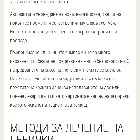
Уплътняване на стъпалото.
Ако настъпи увреждане на нокътната плочка, цветът на
нокътя се променя и естественият му блясък се губи.
Нокътят става по-дебел, лесно се наранява, рони се и
пропада.
Първоначално клиничните симптоми не са много
изразени, сърбежът не предизвиква много безпокойство. С
напредването на заболяването симптомите се засилват.
Най-често лечението на междупръстови гъбички на
пръстите на краката изисква използването на две или
повече лекарства, тъй като картината е напреднала поради
късното искане на пациента за помощ.
МЕТОДИ ЗА ЛЕЧЕНИЕ НА
ГЪБИЧКИ