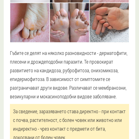
Гъбите се делят на няколко разновидности - дерматофити,
плесени и дрождеподобни паразити. Те провокират
развитието на кандидоза, руброфитоза, онихомикоза,
епидермофитоза. В зависимост от симптомите се
разграничават други видове. Различават се мембранозни,
везикуларни и мокасиноподобни видове заболяване.
За сведение, заразяването става директно - при контакт
с почва, растителност, с болен човек или животно или
индиректно - чрез контакт с предмети от бита,
докосвани от болен човек.