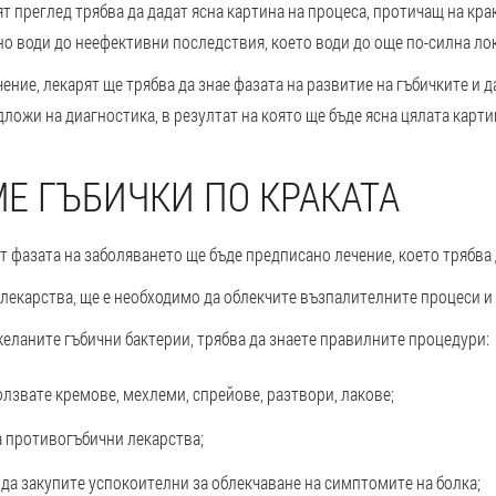
 преглед трябва да дадат ясна картина на процеса, протичащ на крак
но води до неефективни последствия, което води до още по-силна ло
ение, лекарят ще трябва да знае фазата на развитие на гъбичките и 
дложи на диагностика, в резултат на която ще бъде ясна цялата карти
МЕ ГЪБИЧКИ ПО КРАКАТА
от фазата на заболяването ще бъде предписано лечение, което трябва
 лекарства, ще е необходимо да облекчите възпалителните процеси и
желаните гъбични бактерии, трябва да знаете правилните процедури:
лзвате кремове, мехлеми, спрейове, разтвори, лакове;
а противогъбични лекарства;
 да закупите успокоителни за облекчаване на симптомите на болка;