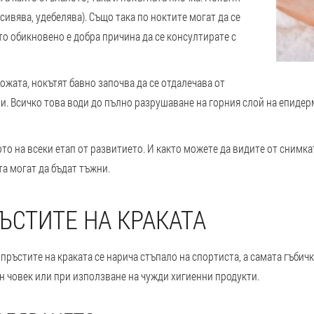
сивява, удебелява). Също така по ноктите могат да се
то обикновено е добра причина да се консултирате с
жата, нокътят бавно започва да се отдалечава от
зви. Всичко това води до пълно разрушаване на горния слой на епидер
то на всеки етап от развитието. И както можете да видите от снимка
а могат да бъдат тъжни.
ЪСТИТЕ НА КРАКАТА
ръстите на краката се нарича стъпало на спортиста, а самата гъбичка 
ен човек или при използване на чужди хигиенни продукти.