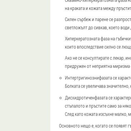
на краката и кожата между пръстит
Силен сърбеж и парене се разпрост
светложълт до сивкав, което води 
Хиперкератозната фаза на гъбички
които впоследствие силно се лющя
Ако не се консултирате с лекар, и
придружен от неприятна миризма о
Интертригинозни
фазата се характ
Болката се увеличава значително, 
Дисхидротичен
фазата се характер
стъпалото и пръстите само за няко
След като кожата изсъхне малко, м
Основното нещо е, когато се появят г