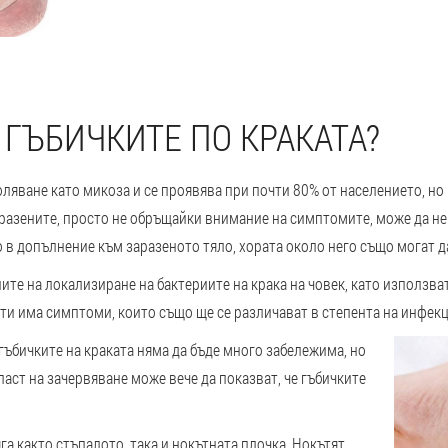
 ГЪБИЧКИТЕ ПО КРАКАТА?
оляване като микоза и се проявява при почти 80% от населението, но 
аразените, просто не обръщайки внимание на симптомите, може да не
 в допълнение към заразеното тяло, хората около него също могат д
те на локализиране на бактериите на крака на човек, като използват
ти има симптоми, които също ще се различават в степента на инфекц
гъбичките на краката няма да бъде много забележима, но
ласт на зачервяване може вече да показват, че гъбичките
га както стъпалото, така и нокътната плочка. Нокътят