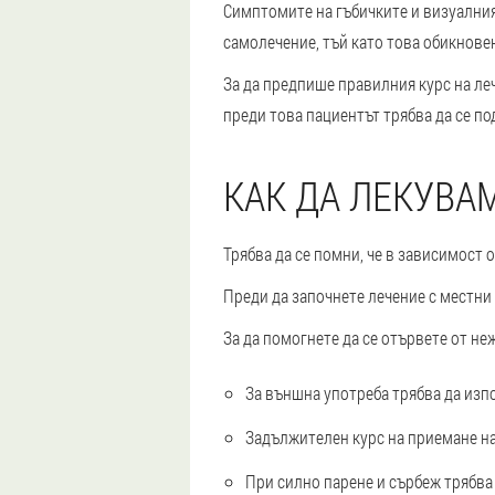
Симптомите на гъбичките и визуалният
самолечение, тъй като това обикнове
За да предпише правилния курс на леч
преди това пациентът трябва да се по
КАК ДА ЛЕКУВА
Трябва да се помни, че в зависимост 
Преди да започнете лечение с местни
За да помогнете да се отървете от не
За външна употреба трябва да изпо
Задължителен курс на приемане н
При силно парене и сърбеж трябва