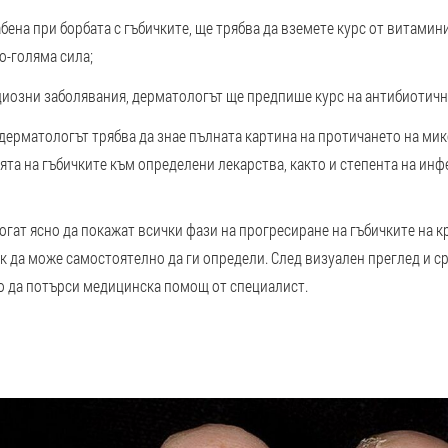
бена при борбата с гъбичките, ще трябва да вземете курс от витамин
о-голяма сила;
иозни заболявания, дерматологът ще предпише курс на антибиотичн
дерматологът трябва да знае пълната картина на протичането на мик
ята на гъбичките към определени лекарства, както и степента на инф
ат ясно да покажат всички фази на прогресиране на гъбичките на к
к да може самостоятелно да ги определи. След визуален преглед и с
о да потърси медицинска помощ от специалист.