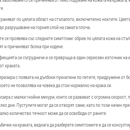
е.
раняват по цялата област на стъпалото, включително ноктите. Цветъ
до разрушаване на горния слой на самата плоча.
те се проявява със следните симптоми: обрив по цялата кожа на стъп
т и причиняват болка при ходене.
нфекцията си сътрудничи и се превръща в един сериозен източник на 
т краката.
еризира с появата на дълбоки пукнатини по петите, придружени от бо
което не позволява на човека да стои нормално на крака си.
изира с малки гнойни мехури, които се развиват с огромна скорост, 
лко дни. Пустулите могат да се отворят сами, като по този начин пр
алко количество течност може да се освободи от раните.
ъбички на краката, веднага да разберете симптомите и да се консулт