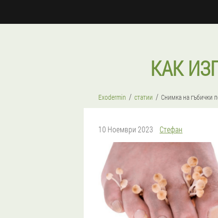
КАК ИЗ
Exodermin
статии
Снимка на гъбички п
10 Ноември 2023
Стефан