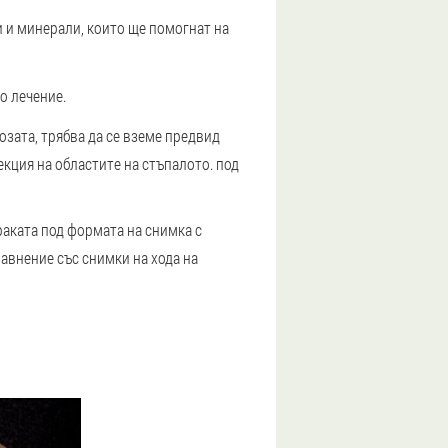
и и минерали, които ще помогнат на
о лечение.
озата, трябва да се вземе предвид
екция на областите на стъпалото. под
раката под формата на снимка с
равнение със снимки на хода на