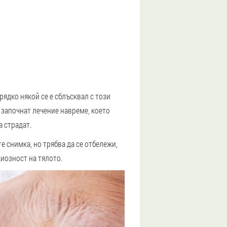
рядко някой се е сблъсквал с този
 започнат лечение навреме, което
а страдат.
е снимка, но трябва да се отбележи,
иозност на тялото.