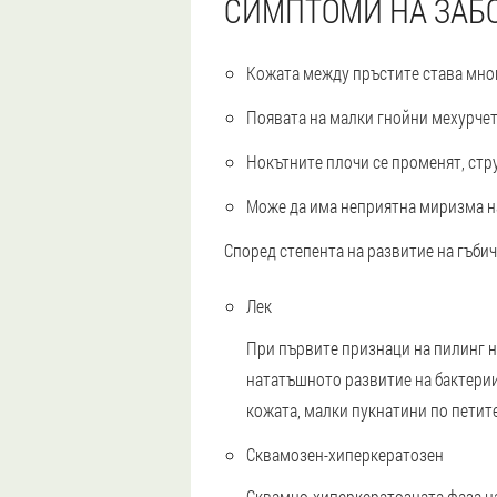
СИМПТОМИ НА ЗАБ
Кожата между пръстите става мног
Появата на малки гнойни мехурчета
Нокътните плочи се променят, стру
Може да има неприятна миризма на 
Според степента на развитие на гъби
Лек
При първите признаци на пилинг на
нататъшното развитие на бактерии
кожата, малки пукнатини по петите
Сквамозен-хиперкератозен
Сквамно-хиперкератозната фаза на