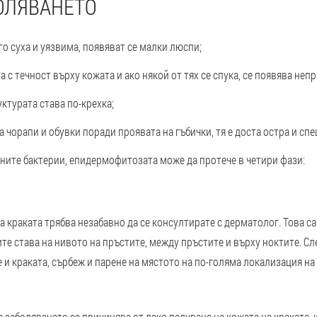
ОЛЯВАНЕТО
о суха и уязвима, появяват се малки люспи;
 с течност върху кожата и ако някой от тях се спука, се появява неп
ктурата става по-крехка;
чорапи и обувки поради проявата на гъбички, тя е доста остра и сп
чните бактерии, епидермофитозата може да протече в четири фази:
 краката трябва незабавно да се консултирате с дерматолог. Това са
те става на нивото на пръстите, между пръстите и върху ноктите. С
 и краката, сърбеж и парене на мястото на по-голяма локализация на
 заболяването се причинява от леко подуване на кожата на краката