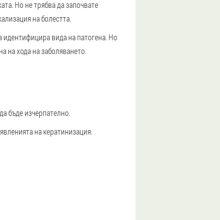
ата. Но не трябва да започвате
кализация на болестта.
да идентифицира вида на патогена. Но
на на хода на заболяването.
 да бъде изчерпателно.
 явленията на кератинизация.