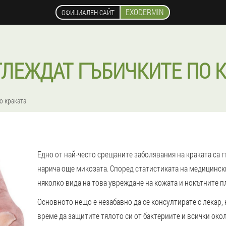
EXODERMIN
ОФИЦИАЛЕН САЙТ
ГЛЕЖДАТ ГЪБИЧКИТЕ ПО К
о краката
Едно от най-често срещаните заболявания на краката са г
нарича още микозата. Според статистиката на медицинс
няколко вида на това увреждане на кожата и нокътните п
Основното нещо е незабавно да се консултирате с лекар, к
време да защитите тялото си от бактериите и всички окол