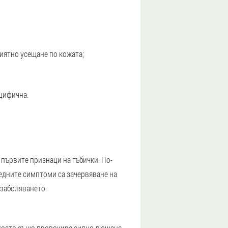
риятно усещане по кожата;
ецифична.
 първите признаци на гъбички. По-
ледните симптоми са зачервяване на
 заболяването.
, което също провокира силно лющене