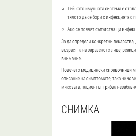
Тъй като имунната система е отсла
тялото да се бори с инфекцията с п
Ако се появят съпътстващи инфекц
За да определи конкретни лекарства, 
възрастта на заразеното лице, реакци
внимание.
Повечето медицински справочници мог
описание на симптомите, така че чове
микозата, пациентът трябва незабавн
СНИМКА