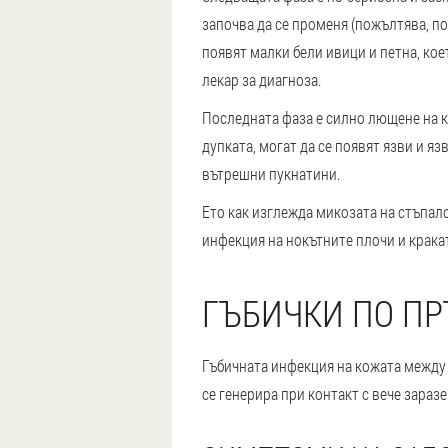
започва да се променя (пожълтява, по
появят малки бели ивици и петна, кое
лекар за диагноза.
Последната фаза е силно лющене на ко
дупката, могат да се появят язви и я
вътрешни пукнатини.
Ето как изглежда микозата на стъпало
инфекция на нокътните плочи и кракат
ГЪБИЧКИ ПО ПР
Гъбичната инфекция на кожата между п
се генерира при контакт с вече зараз