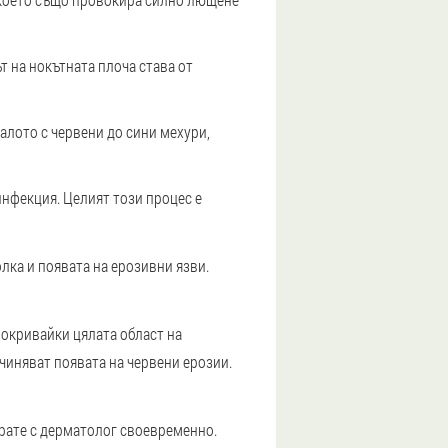
т на нокътната плоча става от
алото с червени до сини мехури,
инфекция. Целият този процес е
лка и появата на ерозивни язви.
покривайки цялата област на
ичиняват появата на червени ерозии.
ирате с дерматолог своевременно.