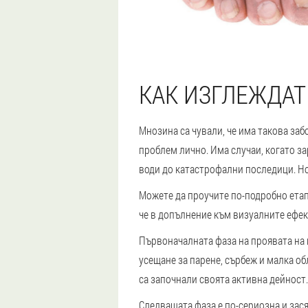
КАК ИЗГЛЕЖДАТ
Мнозина са чували, че има такова заб
проблем лично. Има случаи, когато з
води до катастрофални последици. Но
Можете да проучите по-подробно етапи
че в допълнение към визуалните ефек
Първоначалната фаза на проявата на 
усещане за парене, сърбеж и малка об
са започнали своята активна дейност.
Следващата фаза е по-сериозна и зася