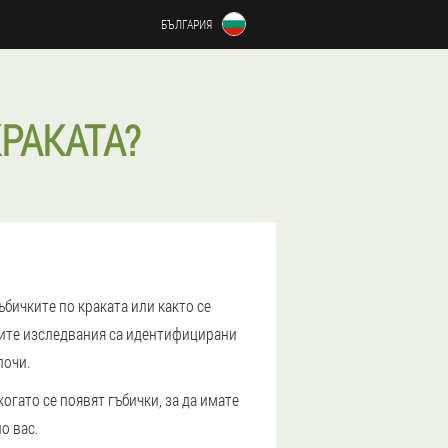
БЪЛГАРИЯ
РАКАТА?
ъбичките по краката или както се
ките изследвания са идентифицирани
лочи.
огато се появят гъбички, за да имате
о вас.