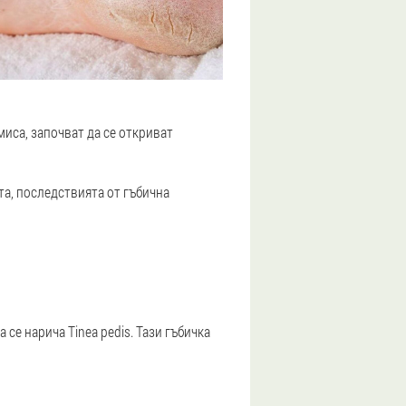
миса, започват да се откриват
та, последствията от гъбична
се нарича Tinea pedis. Тази гъбичка