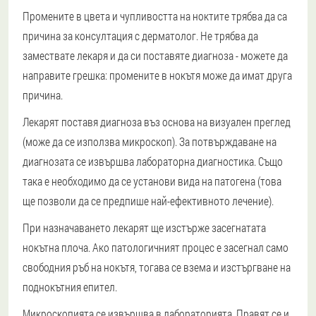
Промените в цвета и чупливостта на ноктите трябва да са
причина за консултация с дерматолог. Не трябва да
замествате лекаря и да си поставяте диагноза - можете да
направите грешка: промените в нокътя може да имат друга
причина.
Лекарят поставя диагноза въз основа на визуален преглед
(може да се използва микроскоп). За потвърждаване на
диагнозата се извършва лабораторна диагностика. Също
така е необходимо да се установи вида на патогена (това
ще позволи да се предпише най-ефективното лечение).
При назначаването лекарят ще изстърже засегнатата
нокътна плоча. Ако патологичният процес е засегнал само
свободния ръб на нокътя, тогава се взема и изстъргване на
поднокътния епител.
Микроскопията се извършва в лабораторията. Правят се и