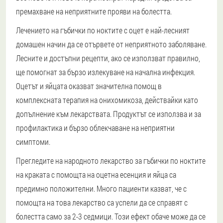
премахване на неприятните прояви на болестта.
Лечението на гъбички по ноктите с оцет е най-лесният
домашен начин да се отървете от неприятното заболяване.
Лесните и достъпни рецепти, ако се използват правилно,
ще помогнат за бързо излекуване на начална инфекция.
Оцетът и яйцата оказват значителна помощ в
комплексната терапия на онихомикоза, действайки като
допълнение към лекарствата. Продуктът се използва и за
профилактика и бързо облекчаване на неприятни
симптоми.
Прегледите на народното лекарство за гъбички по ноктите
на краката с помощта на оцетна есенция и яйца са
предимно положителни. Много пациенти казват, че с
помощта на това лекарство са успели да се справят с
болестта само за 2-3 седмици. Този ефект обаче може да се