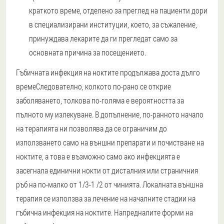
краткото време, отделено за преглед на пациенти дори
в специализирани институции, което, за съжаление,
принуждава лекарите да ги прегледат само за
основната причина за посещението.
Гъбичната инфекция на ноктите продължава доста дълго
време
Следователно, колкото по-рано се открие
заболяването, толкова по-голяма е вероятността за
пълното му излекуване. В допълнение, по-ранното начало
на терапията ни позволява да се ограничим до
използването само на външни препарати и почистване на
ноктите, а това е възможно само ако инфекцията е
засегнала единични нокти от дисталния или страничния
ръб на по-малко от 1/3-1 /2 от чинията. Локалната външна
терапия се използва за лечение на началните стадии на
гъбична инфекция на ноктите. Напредналите форми на