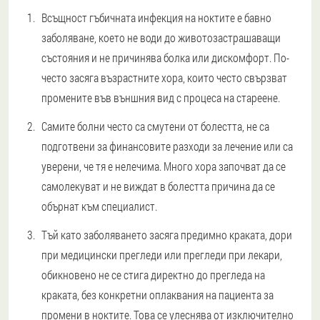
Всъщност гъбичната инфекция на ноктите е бавно
заболяване, което не води до животозастрашаващи
състояния и не причинява болка или дискомфорт. По-
често засяга възрастните хора, които често свързват
промените във външния вид с процеса на стареене.
Самите болни често са смутени от болестта, не са
подготвени за финансовите разходи за лечение или са
уверени, че тя е нелечима. Много хора започват да се
самолекуват и не виждат в болестта причина да се
обърнат към специалист.
Тъй като заболяването засяга предимно краката, дори
при медицински прегледи или прегледи при лекари,
обикновено не се стига директно до прегледа на
краката, без конкретни оплаквания на пациента за
промени в ноктите. Това се улеснява от изключително