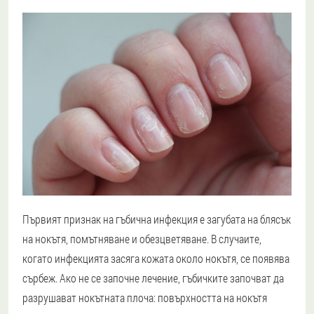
Първият признак на гъбична инфекция е загубата на блясък
на нокътя, помътняване и обезцветяване. В случаите,
когато инфекцията засяга кожата около нокътя, се появява
сърбеж. Ако не се започне лечение, гъбичките започват да
разрушават нокътната плоча: повърхността на нокътя