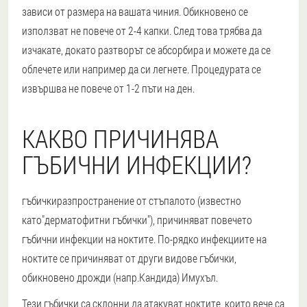
зависи от размера на вашата чиния. Обикновено се
използват не повече от 2-4 капки. След това трябва да
изчакате, докато разтворът се абсорбира и можете да се
облечете или например да си легнете. Процедурата се
извършва не повече от 1-2 пъти на ден.
КАКВО ПРИЧИНЯВА
ГЪБИЧНИ ИНФЕКЦИИ?
гъбички
разпространение от стъпалото (известно
като
"дерматофитни гъбички"
), причиняват повечето
гъбични инфекции на ноктите. По-рядко инфекциите на
ноктите се причиняват от други видове гъбички,
обикновено дрожди (напр.
Кандида
) И
мухъл
.
Тези гъбички са склонни да атакуват ноктите, които вече са