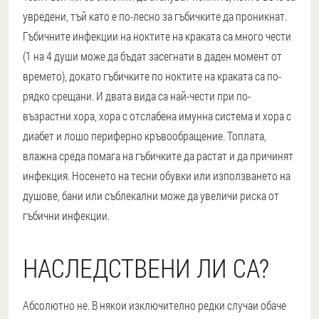
увредени, тъй като е по-лесно за гъбичките да проникнат.
Гъбичните инфекции на ноктите на краката са много чести
(1 на 4 души може да бъдат засегнати в даден момент от
времето), докато гъбичките по ноктите на краката са по-
рядко срещани. И двата вида са най-чести при по-
възрастни хора, хора с отслабена имунна система и хора с
диабет и лошо периферно кръвообращение. Топлата,
влажна среда помага на гъбичките да растат и да причинят
инфекция. Носенето на тесни обувки или използването на
душове, бани или съблекални може да увеличи риска от
гъбични инфекции.
НАСЛЕДСТВЕНИ ЛИ СА?
Абсолютно не. В някои изключително редки случаи обаче