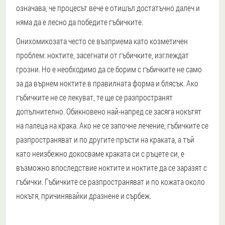
означава, че процесът вече е отишъл достатъчно далеч и
няма да е лесно да победите гъбичките.
Онихомикозата често се възприема като козметичен
проблем: ноктите, засегнати от гъбичките, изглеждат
грозни. Но е необходимо да се борим с гъбичките не само
за да върнем ноктите в правилната форма и блясък. Ако
гъбичките не се лекуват, те ще се разпространят
допълнително. Обикновено най-напред се засяга нокътят
на палеца на крака. Ако не се започне лечение, гъбичките се
разпространяват и по другите пръсти на краката, а тъй
като неизбежно докосваме краката си с ръцете си, е
възможно впоследствие ноктите и ноктите да се заразят с
гъбички. Гъбичките се разпространяват и по кожата около
нокътя, причинявайки дразнене и сърбеж.