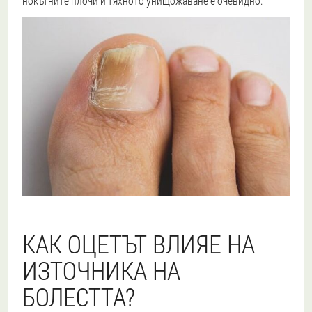
нокътните плочи и тяхното унищожаване е очевидно.
КАК ОЦЕТЪТ ВЛИЯЕ НА
ИЗТОЧНИКА НА
БОЛЕСТТА?