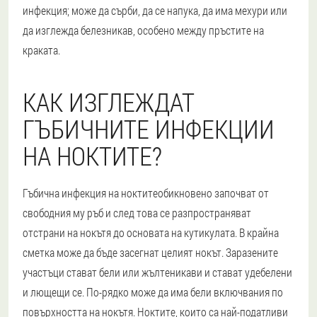
инфекция; може да сърби, да се напука, да има мехури или
да изглежда белезникав, особено между пръстите на
краката.
КАК ИЗГЛЕЖДАТ
ГЪБИЧНИТЕ ИНФЕКЦИИ
НА НОКТИТЕ?
Гъбична инфекция на ноктите
обикновено започват от
свободния му ръб и след това се разпространяват
отстрани на нокътя до основата на кутикулата. В крайна
сметка може да бъде засегнат целият нокът. Заразените
участъци стават бели или жълтеникави и стават удебелени
и лющещи се. По-рядко може да има бели включвания по
повърхността на нокътя. Ноктите, които са най-податливи