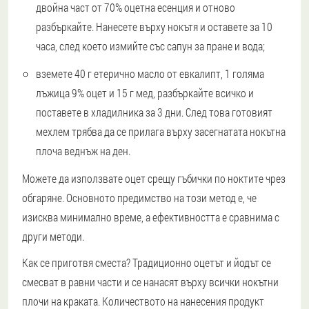
двойна част от 70% оцетна есенция и отново
разбъркайте. Нанесете върху нокътя и оставете за 10
часа, след което измийте със сапун за пране и вода;
вземете 40 г етерично масло от евкалипт, 1 голяма
лъжица 9% оцет и 15 г мед, разбъркайте всичко и
поставете в хладилника за 3 дни. След това готовият
мехлем трябва да се прилага върху засегнатата нокътна
плоча веднъж на ден.
Можете да използвате оцет срещу гъбички по ноктите чрез
обгаряне. Основното предимство на този метод е, че
изисква минимално време, а ефективността е сравнима с
други методи.
Как се приготвя сместа? Традиционно оцетът и йодът се
смесват в равни части и се нанасят върху всички нокътни
плочи на краката. Количеството на нанесения продукт