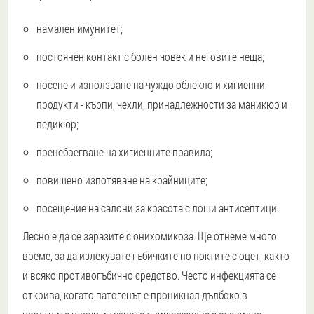
намален имунитет;
постоянен контакт с болен човек и неговите неща;
носене и използване на чуждо облекло и хигиенни
продукти - кърпи, чехли, принадлежности за маникюр и
педикюр;
пренебрегване на хигиенните правила;
повишено изпотяване на крайниците;
посещение на салони за красота с лоши антисептици.
Лесно е да се заразите с онихомикоза. Ще отнеме много
време, за да излекувате гъбичките по ноктите с оцет, както
и всяко противогъбично средство. Често инфекцията се
открива, когато патогенът е проникнал дълбоко в