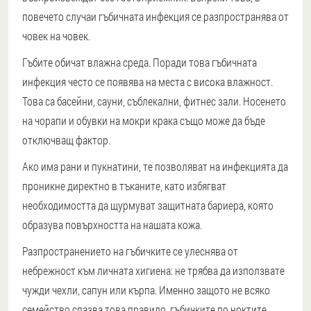
повечето случаи гъбичната инфекция се разпространява от
човек на човек.
Гъбите обичат влажна среда. Поради това гъбичната
инфекция често се появява на места с висока влажност.
Това са басейни, сауни, съблекални, фитнес зали. Носенето
на чорапи и обувки на мокри крака също може да бъде
отключващ фактор.
Ако има рани и пукнатини, те позволяват на инфекцията да
проникне директно в тъканите, като избягват
необходимостта да щурмуват защитната бариера, която
образува повърхността на нашата кожа.
Разпространението на гъбичките се улеснява от
небрежност към личната хигиена: не трябва да използвате
чужди чехли, сапун или кърпа. Именно защото не всяко
семейство спазва това правило, гъбичките по ноктите