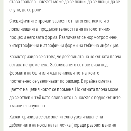
става грапава, нокътят може да се лющи, да се лющи, да се
счупи, да се рони.
Специфичните прояви зависят от патогена, както и от
локализацията, продължителността на патологичния
процес и неговата форма. Различават се нормотрофични,
хипертрофични и атрофични форми на гъбична инфекция.
Характеризира се с това, че дебелината на нокътната плоча
остава непроменена. Заболяването се проявява под
формата на бели или жълтеникави петна, които
постепенно се увеличават по размер. В крайна сметка
цветът на целия нокът се променя. Нокътната плоча може
да се отлепи, тъй като сливането на нокътя с поднокътните
тъкани е нарушено.
Характеризира се със значително увеличаване на
дебелината на нокътната плочка (поради разрастване на