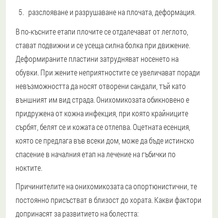
разслояване и разрушаване на плочата, деформация.
В по-късните етапи плочите се отдалечават от леглото,
стават подвижни и се усеща силна болка при движение.
Деформираните пластини затрудняват носенето на
обувки. При жените неприятностите се увеличават поради
невъзможността да носят отворени сандали, тъй като
външният им вид страда. Онихомикозата обикновено е
придружена от кожна инфекция, при която крайниците
сърбят, белят се и кожата се отлепва. Оцетната есенция,
която се предлага във всеки дом, може да бъде истинско
спасение в началния етап на лечение на гъбички по
ноктите.
Причинителите на онихомикозата са опортюнистични, те
постоянно присъстват в близост до хората. Какви фактори
допринасят за развитието на болестта: