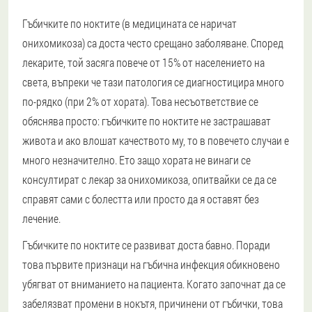
Гъбичките по ноктите (в медицината се наричат
онихомикоза) са доста често срещано заболяване. Според
лекарите, той засяга повече от 15% от населението на
света, въпреки че тази патология се диагностицира много
по-рядко (при 2% от хората). Това несъответствие се
обяснява просто: гъбичките по ноктите не застрашават
живота и ако влошат качеството му, то в повечето случаи е
много незначително. Ето защо хората не винаги се
консултират с лекар за онихомикоза, опитвайки се да се
справят сами с болестта или просто да я оставят без
лечение.
Гъбичките по ноктите се развиват доста бавно. Поради
това първите признаци на гъбична инфекция обикновено
убягват от вниманието на пациента. Когато започнат да се
забелязват промени в нокътя, причинени от гъбички, това