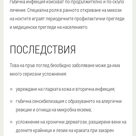
гъбична инфекция изискват по-продължително и по-скъпо
лечение. Специална роля в ранното откриване на микози
на ноктите играят периодичните профилактични прегледи
и медицински прегледи на населението.
ПОСЛЕДСТВИЯ
Това на пръв поглед безобидно заболяване може да има
много сериозни усложнения:
увреждане на гладката кожа и вторична инфекция;
гъбична сенсибилизация с образуването на алергични
реакции и огнища на микробна екзема;
усложнение на хронични дерматози, разширени вени на
долните крайници и лезии на краката при захарен