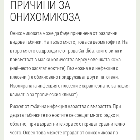
ПРИЧИНИ ЗА
ОНИХОМИКОЗА
Онихомикозата може да бъде причинена от различни
видове гъбички. На първо място, това са дерматофити. На
второ място са дрождите от рода Candida, които винаги
присъстват в малки количества върху човешката кожа
(най-често засягат ноктите). Възможна е и инфекция с
плесени (те обикновено придружават други патогени.
Изолираната инфекция с плесени е характерна не за нашия
климат, а за тропическия климат).
Рискът от гъбична инфекция нараства с възрастта. При
децата гъбичките по ноктите се срещат много рядко и,
обратно, при възрастните хора се откриват сравнително
често. Освен това мъжете страдат от онихомикоза по-