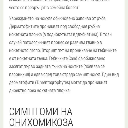
често се превръщат в семейна болест.
Увреждането на нокътя обикновено започва от ръба.
Дерматофитите проникват под свободния ръб на
нокътната плочка (в поднокътната вдлъбнатина). В този
случай патологичният процес се развива главно в
нокътното легло. Вторият път на проникване на гъбичките
е от нокътната гънка. Гъбичките Candida обикновено
засягат първо задната гънка на ноктите (появява се
паронихия) и едва след това страда самият нокът. Един вид
дерматофити (T. mentagrophytes) могат да проникнат
директно през нокътната плочка.
СИМПТОМИ НА
ОНИХОМИКОЗА