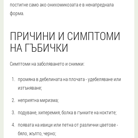
постигне само ако онихомикозата е в ненапреднала
форма.
ПРИЧИНИ И СИМПТОМИ
НА ГЪБИЧКИ
Симптоми на заболяването и снимки:
промяна в дебелината на плочата - удебеляване или
изтъняване;
неприятна миризма;
подуване, хиперемия, болка в гънките на ноктите;
появата на ивици или петна от различни цветове -
бяло, жълто, черно;