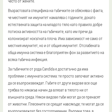
често от жените.
Възрастовата специфика на гъбичките се обяснява с факта,
че местният ни имунитет намалява с годините, докато
естествената защита на младото тяло като правило добре
потиска активността на гъбичките, като им пречи да
колонизират нокътната плоча. Има зависимост не само от
местния имунитет, но и от общия имунитет. Отслабената
обща имунна система е благоприятен фон за развитието на
всяка гъбична инфекция.
За гъбичките от рода Candida е достатъчно да има
проблеми с имунната система: те просто започват активно
да се възпроизвеждат. Гъбите от други видове все още
трябва по някакъв начин да влязат в тялото ни от
външната среда. Някои видове гъби могат да се пренасят
от животни. Плесените се срещат навсякъде; те могат да се
възпроизвеждат без гостоприемник. Въпреки това, в