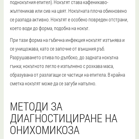
поднокътния епител). Нокътят става кафеникаво-
жълтеникав или сив на цвят. Нокътната плоча обикновено
се разпада активно. Нокътят е особено повреден отстрани,
което води до форма, подобна на нокът.
При тази форма на гъбична инфекция нокътят изтънява и
се унищожава, като се започне от външния ръб.
Разрушаването отива по-дълбоко, до задната нокътна
гънка; нокътното легло е изпълнено с рохкава маса,
образувана от разлагащи се частици на епитела. В крайна
сметка нокътят може да се загуби напълно.
МЕТОДИ ЗА
ДИАГНОСТИЦИРАНЕ НА
ОНИХОМИКОЗА