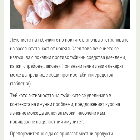
Лечението на гъбичките по ноктите включва отстраняване
на засегнатата част от нокътя. След това лечението се
извършва с локални противогъбични средства (мехлеми,
капки, спрейове, лакове). При значителни лезии лекарят
може да предпише общи противогъбични средства
(таблетки).
Тъй като активността на гъбичките се увеличава в
контекста на имунни проблеми, предложеният курс на
лечение може да включва мерки, насочени към
повишаване на цялостния имунитет.
Препоръчително е да се прилагат местни продукти