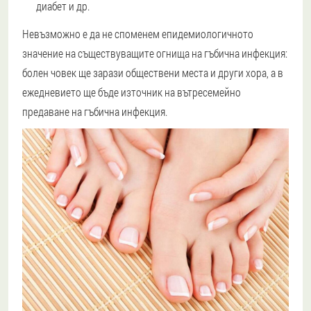
диабет и др.
Невъзможно е да не споменем епидемиологичното
значение на съществуващите огнища на гъбична инфекция:
болен човек ще зарази обществени места и други хора, а в
ежедневието ще бъде източник на вътресемейно
предаване на гъбична инфекция.