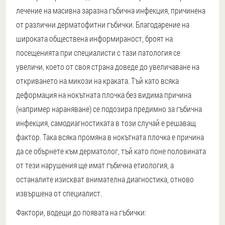
лечение на масивна заразна гъбична инфекция, причинена
от различни дерматофитни гъбички. Благодарение на
широката обществена информираност, броят на
посещенията при специалисти с тази патология се
увеличи, което от своя страна доведе до увеличаване на
откриването на микози на краката. Тъй като всяка
деформация на нокътната плочка без видима причина
(например нараняване) се подозира предимно за гъбична
инфекция, самодиагностиката в този случай е решаващ
фактор. Така всяка промяна в нокътната плочка е причина
да се обърнете към дерматолог, тъй като поне половината
от тези нарушения ще имат гъбична етиология, а
останалите изискват внимателна диагностика, отново
извършена от специалист.
Фактори, водещи до появата на гъбички: