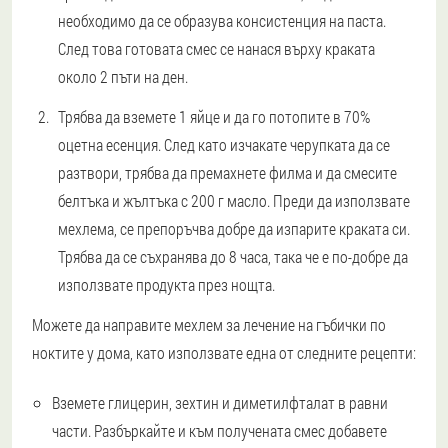
необходимо да се образува консистенция на паста.
След това готовата смес се нанася върху краката
около 2 пъти на ден.
Трябва да вземете 1 яйце и да го потопите в 70%
оцетна есенция. След като изчакате черупката да се
разтвори, трябва да премахнете филма и да смесите
белтъка и жълтъка с 200 г масло. Преди да използвате
мехлема, се препоръчва добре да изпарите краката си.
Трябва да се съхранява до 8 часа, така че е по-добре да
използвате продукта през нощта.
Можете да направите мехлем за лечение на гъбички по
ноктите у дома, като използвате една от следните рецепти:
Вземете глицерин, зехтин и диметилфталат в равни
части. Разбъркайте и към получената смес добавете