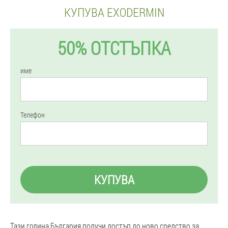
КУПУВА EXODERMIN
50% ОТСТЪПКА
име
Телефон
КУПУВА
Тази година България получи достъп до ново средство за