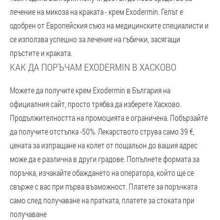
лечение на микоза на краката - крем Exodermin. Гелът е
одобрен от Европейския съюз на медицинските специалисти и
се използва успешно за лечение на гъбички, засягащи
пръстите и краката.
КАК ДА ПОРЪЧАМ EXODERMIN В ХАСКОВО
Можете да получите крем Exodermin в България на
официалния сайт, просто трябва да изберете Хасково.
Продължителността на промоцията е ограничена. Побързайте
да получите отстъпка -50%. Лекарството струва само 39 €,
цената за изпращане на колет от пощальон до вашия адрес
може да е различна в други градове. Попълнете формата за
поръчка, изчакайте обаждането на оператора, който ще се
свърже с вас при първа възможност. Платете за поръчката
само след получаване на пратката, платете за стоката при
получаване