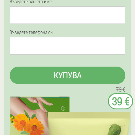
Въведете вашето име
Въведете телефона си
КУПУВА
78 €
39 €