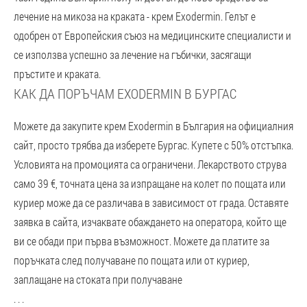
лечение на микоза на краката - крем Exodermin. Гелът е
одобрен от Европейския съюз на медицинските специалисти и
се използва успешно за лечение на гъбички, засягащи
пръстите и краката.
КАК ДА ПОРЪЧАМ EXODERMIN В БУРГАС
Можете да закупите крем Exodermin в България на официалния
сайт, просто трябва да изберете Бургас. Купете с 50% отстъпка.
Условията на промоцията са ограничени. Лекарството струва
само 39 €, точната цена за изпращане на колет по пощата или
куриер може да се различава в зависимост от града. Оставяте
заявка в сайта, изчаквате обаждането на оператора, който ще
ви се обади при първа възможност. Можете да платите за
поръчката след получаване по пощата или от куриер,
заплащане на стоката при получаване
. . .