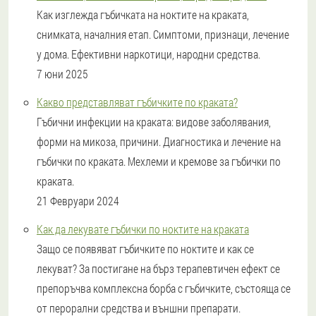
Как изглежда гъбичката на ноктите на краката,
снимката, началния етап. Симптоми, признаци, лечение
у дома. Ефективни наркотици, народни средства.
7 юни 2025
Какво представляват гъбичките по краката?
Гъбични инфекции на краката: видове заболявания,
форми на микоза, причини. Диагностика и лечение на
гъбички по краката. Мехлеми и кремове за гъбички по
краката.
21 Февруари 2024
Как да лекувате гъбички по ноктите на краката
Защо се появяват гъбичките по ноктите и как се
лекуват? За постигане на бърз терапевтичен ефект се
препоръчва комплексна борба с гъбичките, състояща се
от перорални средства и външни препарати.