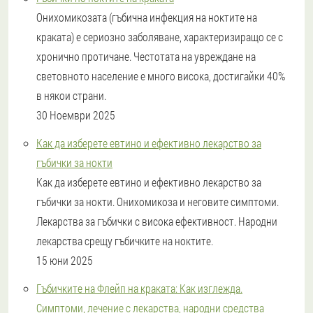
Онихомикозата (гъбична инфекция на ноктите на
краката) е сериозно заболяване, характеризиращо се с
хронично протичане. Честотата на увреждане на
световното население е много висока, достигайки 40%
в някои страни.
30 Ноември 2025
Как да изберете евтино и ефективно лекарство за
гъбички за нокти
Как да изберете евтино и ефективно лекарство за
гъбички за нокти. Онихомикоза и неговите симптоми.
Лекарства за гъбички с висока ефективност. Народни
лекарства срещу гъбичките на ноктите.
15 юни 2025
Гъбичките на Флейп на краката: Как изглежда.
Симптоми, лечение с лекарства, народни средства