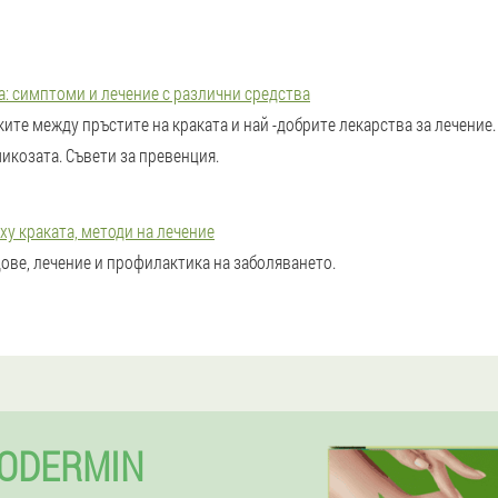
а: симптоми и лечение с различни средства
ите между пръстите на краката и най -добрите лекарства за лечение
микозата. Съвети за превенция.
ху краката, методи на лечение
дове, лечение и профилактика на заболяването.
ODERMIN