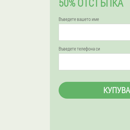
50% ОТСТЪПКА
Въведете вашето име
Въведете телефона си
КУПУВА