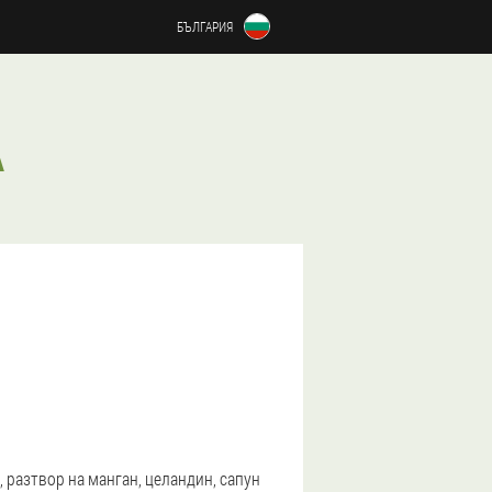
БЪЛГАРИЯ
А
, разтвор на манган, целандин, сапун