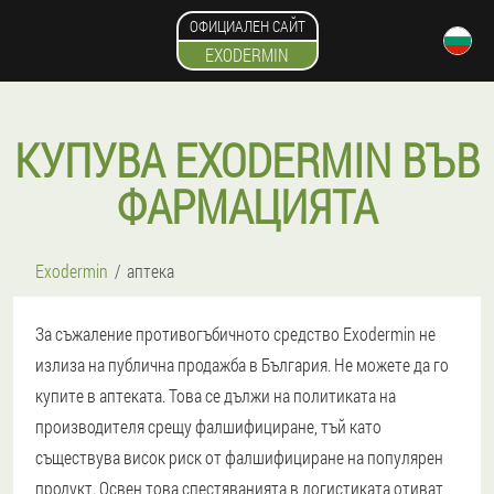
ОФИЦИАЛЕН САЙТ
EXODERMIN
КУПУВА EXODERMIN ВЪВ
ФАРМАЦИЯТА
Exodermin
аптека
За съжаление противогъбичното средство Exodermin не
излиза на публична продажба в България. Не можете да го
купите в аптеката. Това се дължи на политиката на
производителя срещу фалшифициране, тъй като
съществува висок риск от фалшифициране на популярен
продукт. Освен това спестяванията в логистиката отиват